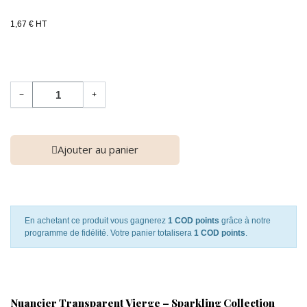
1,67 € HT
−
+
Ajouter au panier
En achetant ce produit vous gagnerez
1 COD points
grâce à notre
programme de fidélité. Votre panier totalisera
1 COD points
.
Nuancier Transparent Vierge – Sparkling Collection