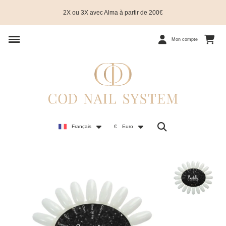
2X ou 3X avec Alma à partir de 200€
Mon compte
Français
€
Euro