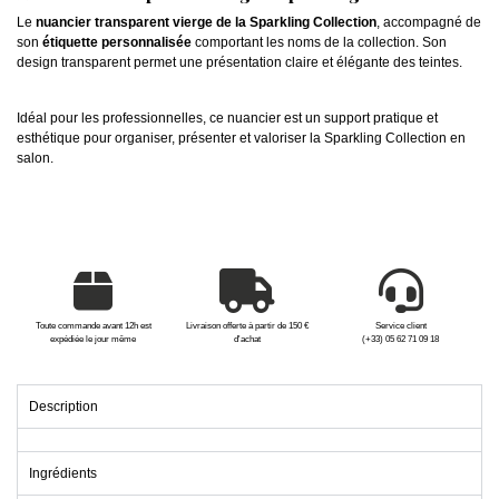
Le
nuancier transparent vierge de la Sparkling Collection
, accompagné de
son
étiquette personnalisée
comportant les noms de la collection. Son
design transparent permet une présentation claire et élégante des teintes.
Idéal pour les professionnelles, ce nuancier est un support pratique et
esthétique pour organiser, présenter et valoriser la Sparkling Collection en
salon.
Toute commande avant 12h est
Livraison offerte à partir de 150 €
Service client
expédiée le jour même
d'achat
(+33) 05 62 71 09 18
Description
Ingrédients