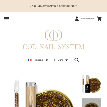
2X ou 3X avec Alma à partir de 200€
Mon compte
Français
€
Euro