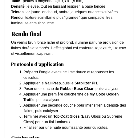
Taille
: petites à moyennes (≈ 0,3 à 1,5 mm)
Densité
: élevée, tout en laissant respirer la base foncée
Teintes
: or jaune, or chaud, ambre, quelques nuances cuivrées
Rendu
: texture scintillante plus “grainée” que compacte, très
lumineuse et multicouche
Rendu final
Un vernis brun foncé riche et profond, illuminé par une profusion de
flakes dorés et ambrés. L’effet global est chaleureux, texturé, luxueux
et visuellement captivant.
Protocole d’application
Préparer l’ongle avec une lime douce et repousser les
cuticules.
Appliquer le
Nail Prep
, puis le
Stabilizer PH
.
Poser une couche de
Rubber Base Clear
, puis catalyser.
Appliquer une première couche fine de
My Color Golden
Truffle
, puis catalyser.
Appliquer une seconde couche pour intensifier la densité des
flakes, puis catalyser.
Terminer avec un
Top Coat Gloss
(Easy Gloss ou Supreme
Gloss) pour un fini lumineux.
Finaliser par une huile nourrissante pour cuticules.