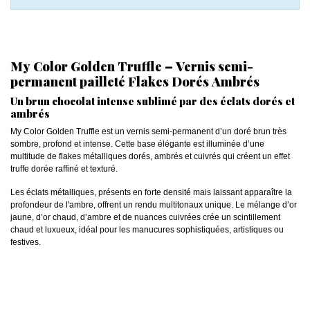
My Color Golden Truffle – Vernis semi-
permanent pailleté Flakes Dorés Ambrés
Un brun chocolat intense sublimé par des éclats dorés et
ambrés
My Color Golden Truffle est un vernis semi-permanent d’un doré brun très
sombre, profond et intense. Cette base élégante est illuminée d’une
multitude de flakes métalliques dorés, ambrés et cuivrés qui créent un effet
truffe dorée raffiné et texturé.
Les éclats métalliques, présents en forte densité mais laissant apparaître la
profondeur de l'ambre, offrent un rendu multitonaux unique. Le mélange d’or
jaune, d’or chaud, d’ambre et de nuances cuivrées crée un scintillement
chaud et luxueux, idéal pour les manucures sophistiquées, artistiques ou
festives.