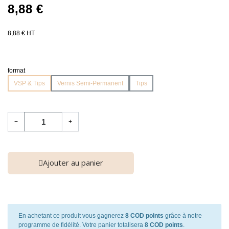
8,88 €
8,88 € HT
format
VSP & Tips
Vernis Semi-Permanent
Tips
−
+
Ajouter au panier
En achetant ce produit vous gagnerez
8 COD points
grâce à notre
programme de fidélité. Votre panier totalisera
8 COD points
.