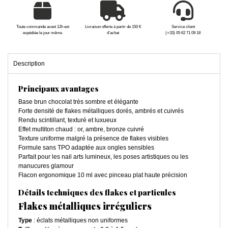
Toute commande avant 12h est
Livraison offerte à partir de 150 €
Service client
expédiée le jour même
d'achat
(+33) 05 62 71 09 18
Description
Principaux avantages
Base brun chocolat très sombre et élégante
Forte densité de flakes métalliques dorés, ambrés et cuivrés
Rendu scintillant, texturé et luxueux
Effet multiton chaud : or, ambre, bronze cuivré
Texture uniforme malgré la présence de flakes visibles
Formule sans TPO adaptée aux ongles sensibles
Parfait pour les nail arts lumineux, les poses artistiques ou les
manucures glamour
Flacon ergonomique 10 ml avec pinceau plat haute précision
Détails techniques des flakes et particules
Flakes métalliques irréguliers
Type
: éclats métalliques non uniformes