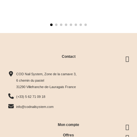
Contact
COD Nail System, Zone de la camave 3,
6 chemin du pastel
31290 Villefranche-de-Lauragais France
(+33) 5 62 71 09 18
info@codnailsystem.com
Mon compte
Offres