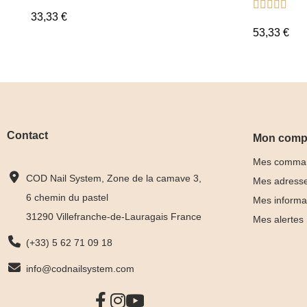





Tips+nu
33,33 €
clear
53,33 €
Contact
Mon comp
Mes comma
COD Nail System, Zone de la camave 3,
Mes adress
6 chemin du pastel
Mes informa
31290 Villefranche-de-Lauragais France
Mes alertes
(+33) 5 62 71 09 18
info@codnailsystem.com
Collection
Box Ca