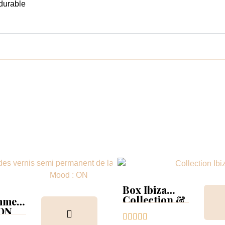
 durable
Box Ibiza
Collection &
mmer
Tips
 ON





ion &