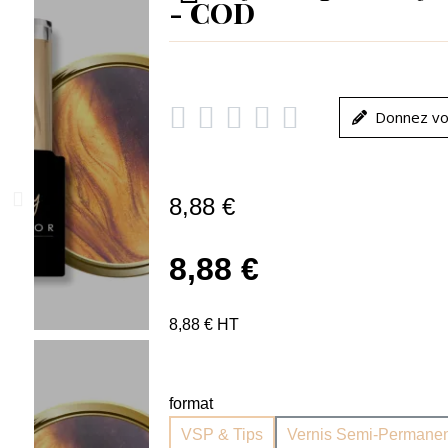
- COD





Donnez vo
8,88 €
8,88 €
8,88 € HT
format
VSP & Tips
Vernis Semi-Permanen