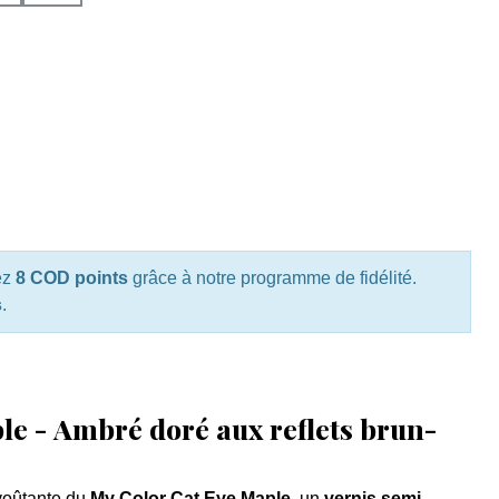
ez
8 COD points
grâce à notre programme de fidélité.
s
.
le - Ambré doré aux reflets brun-
nvoûtante du
My Color Cat Eye Maple
, un
vernis semi-