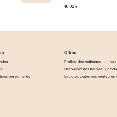
ancier
40,00 €
te
Offres
ndes
Profitez dès maintenant de nos
es
Découvrez nos nouveaux produ
tions personnelles
Explorez toutes nos meilleures 
ndy
Box Cat Eye