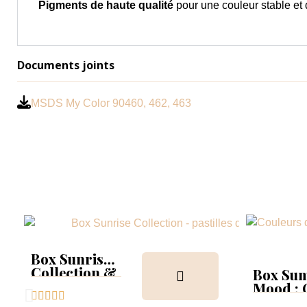
Pigments de haute qualité
pour une couleur stable et
Documents joints
MSDS My Color 90460, 462, 463
Box Sunrise
Collection &
Box Su
Tips
Mood :





Collect