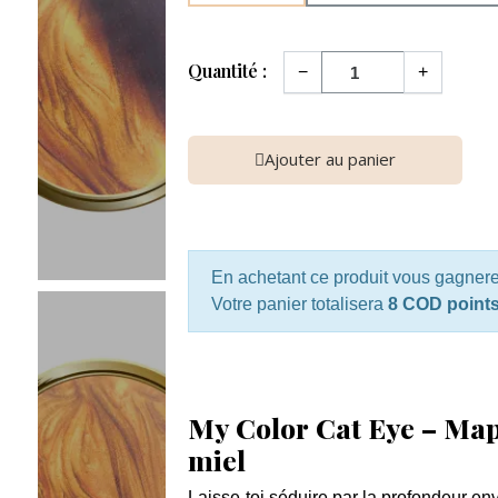
Quantité :
−
+
Ajouter au panier
En achetant ce produit vous gagner
Votre panier totalisera
8 COD point
My Color Cat Eye – Map
miel
Laisse-toi séduire par la profondeur e