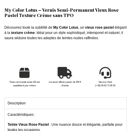
My Color Lotus – Vernis Semi-Permanent Vieux Rose
Pastel Texture Crème sans TPO
Découvrez toute la subtilité de
My Color Lotus
, un
vieux rose pastel
élégant
à la
texture crème
. Idéal pour un style sophistiqué, intemporel et naturel, il
saura séduire toutes les adeptes de teintes nudes raffinées.
Toute commande avant 12h est
Livraison offerte à partir de 150 €
Service client
expédiée le jour même
d'achat
(+33) 05 62 71 09 18
Description
Caractéristiques :
Teinte Vieux Rose Pastel
: Une nuance douce et élégante, parfaite pour
toutes les occasions.