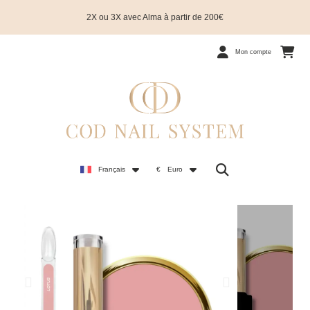
2X ou 3X avec Alma à partir de 200€
Mon compte
Français
€
Euro