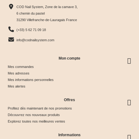
Harmony
Candy
Eye
Cat Eye
COD Nail System, Zone de la camave 3,
Tips &





Collection





Crystal





Soie &





6 chemin du pastel
31290 Villefranche-de-Lauragais France
nuancier
& Tips
Glow &
Tips
65,00 €
40,00 €
44,17 €
44,17 €
(+33) 5 62 71 09 18
Tips
info@codnailsystem.com
Mon compte
Mes commandes
Mes adresses
Mes informations personnelles
Mes alertes
Offres
Profitez dès maintenant de nos promotions
Découvrez nos nouveaux produits
Explorez toutes nos meilleures ventes
Informations