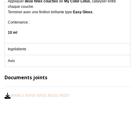
Appliquer
deux fines couches
de
My Color Lotus
, catalyser entre
chaque couche.
Terminer avec une finition brillante type
Easy Gloss
.
Contenance :
10 ml
Ingrédients
Avis
Documents joints
90440 à 90450 90031 90202 90207