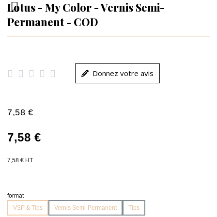
Lotus - My Color - Vernis Semi-
Permanent - COD





Donnez votre avis
7,58 €
7,58 €
7,58 € HT
format
VSP & Tips
Vernis Semi-Permanent
Tips