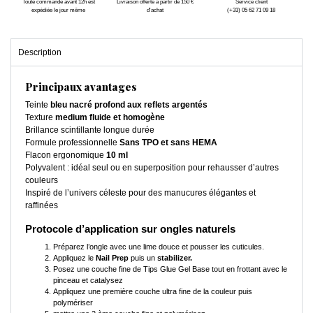
Toute commande avant 12h est
Livraison offerte à partir de 150 €
Service client
expédiée le jour même
d'achat
(+33) 05 62 71 09 18
Description
Principaux avantages
Teinte
bleu nacré profond aux reflets argentés
Texture
medium fluide et homogène
Brillance scintillante longue durée
Formule professionnelle
Sans TPO et sans HEMA
Flacon ergonomique
10 ml
Polyvalent : idéal seul ou en superposition pour rehausser d’autres
couleurs
Inspiré de l’univers céleste pour des manucures élégantes et
raffinées
Protocole d’application sur ongles naturels
Préparez l’ongle avec une lime douce et pousser les cuticules.
Appliquez le
Nail Prep
puis un
stabilizer.
Posez une couche fine de Tips Glue Gel Base tout en frottant avec le
pinceau et catalysez
Appliquez une première couche ultra fine de la couleur puis
polymériser