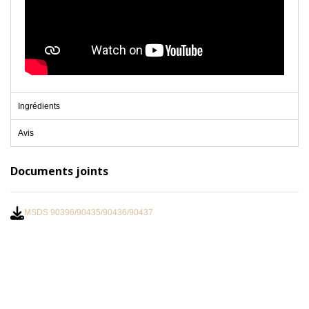
Ingrédients
Avis
Documents joints
MSDS 90396/90435/90436/90437