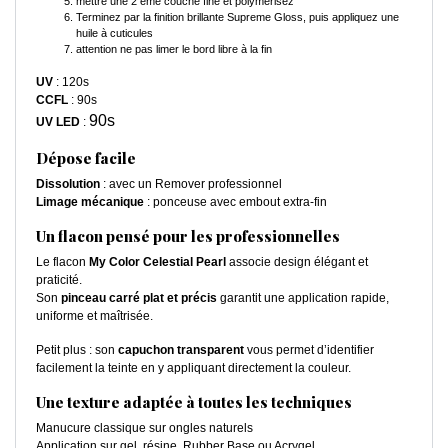
mettre une 2 ème couche fine et polymérisez
Terminez par la finition brillante Supreme Gloss, puis appliquez une
huile à cuticules
attention ne pas limer le bord libre à la fin
UV
: 120s
CCFL
: 90s
90s
UV LED
:
Dépose facile
Dissolution
: avec un Remover professionnel
Limage mécanique
: ponceuse avec embout extra-fin
Un flacon pensé pour les professionnelles
Le flacon
My Color Celestial Pearl
associe design élégant et
praticité.
Son
pinceau carré plat et précis
garantit une application rapide,
uniforme et maîtrisée.
Petit plus : son
capuchon transparent
vous permet d’identifier
facilement la teinte en y appliquant directement la couleur.
Une texture adaptée à toutes les techniques
Manucure classique sur ongles naturels
Application sur gel, résine, Rubber Base ou Acrygel