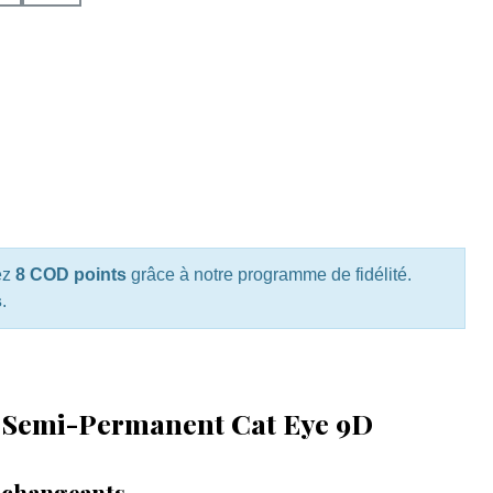
ez
8 COD points
grâce à notre programme de fidélité.
s
.
s Semi-Permanent Cat Eye 9D
s changeants