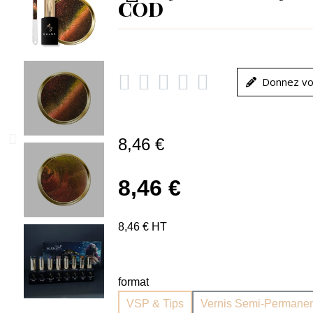
COD





Donnez vo
8,46 €
8,46 €
8,46 € HT
format
VSP & Tips
Vernis Semi-Permanen