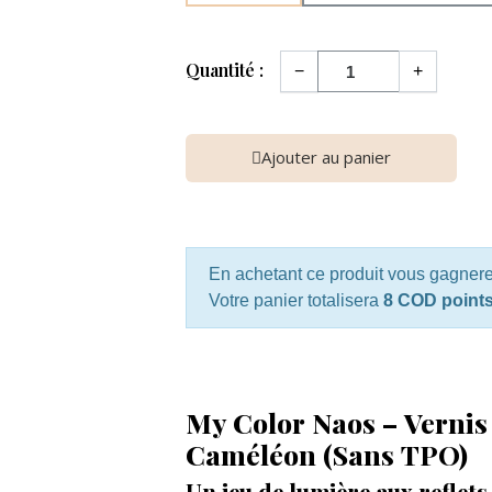
Quantité :
−
+
Ajouter au panier
En achetant ce produit vous gagner
Votre panier totalisera
8 COD point
My Color Naos – Verni
Caméléon (Sans TPO)
Un jeu de lumière aux reflet