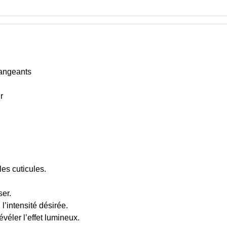
hangeants
r
les cuticules.
ser.
l’intensité désirée.
véler l’effet lumineux.