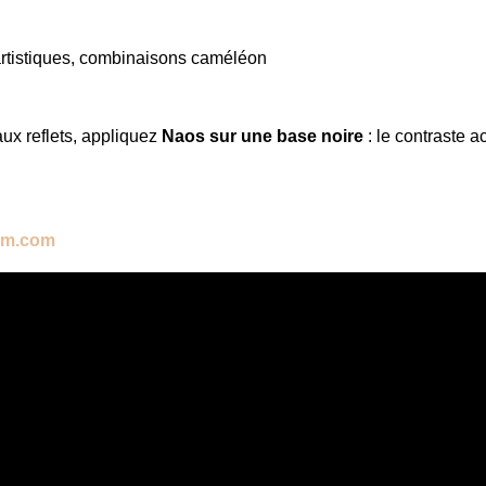
 artistiques, combinaisons caméléon
aux reflets, appliquez
Naos sur une base noire
: le contraste a
em.com