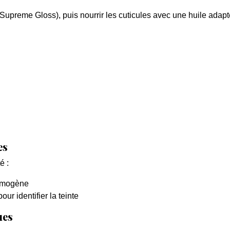
upreme Gloss), puis nourrir les cuticules avec une huile adapt
es
é :
homogène
 identifier la teinte
ues