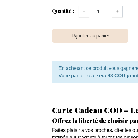
Quantité :
−
+
Ajouter au panier
En achetant ce produit vous gagner
Votre panier totalisera
83 COD poin
Carte Cadeau COD – Le 
Offrez la liberté de choisir 
Faites plaisir à vos proches, clientes o
raffinée qui s’adapte à toutes les envie