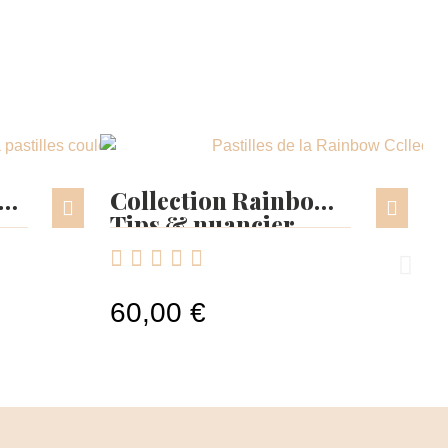
on
Collection Rainbow
Tips & nuancier





Cleaner Neutral
60,00 €





5,13 €