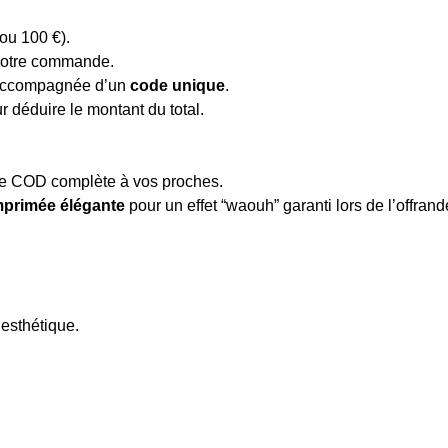
ou 100 €).
 votre commande.
accompagnée d’un
code unique
.
r déduire le montant du total.
ence COD complète à vos proches.
mprimée élégante
pour un effet “waouh” garanti lors de l’offrand
 esthétique.