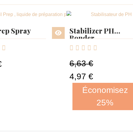
rep Spray
Stabilizer PH
Bonder






6,63 €
€
4,97 €
Économisez
25%