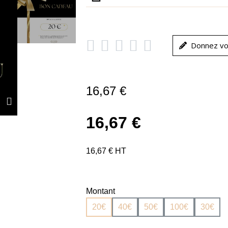





Donnez vo
16,67 €
16,67 €
16,67 € HT
Montant
20€
40€
50€
100€
30€