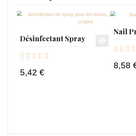
Nail P
Désinfectant Spray









8,58 
5,42 €