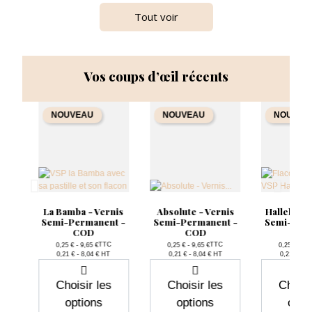
Tout voir
Vos coups d’œil récents
NOUVEAU
NOUVEAU
NOUVEA
is
La Bamba - Vernis
Absolute - Vernis
Hallelujah
t -
Semi-Permanent -
Semi-Permanent -
Semi-Per
COD
COD
CO
TTC
TTC
0,25 € - 9,65 €
0,25 € - 9,65 €
0,25 € - 9,
Prix
Prix
P
0,21 € - 8,04 € HT
0,21 € - 8,04 € HT
0,21 € - 8
Choisir les
Choisir les
Choisi
options
options
opti