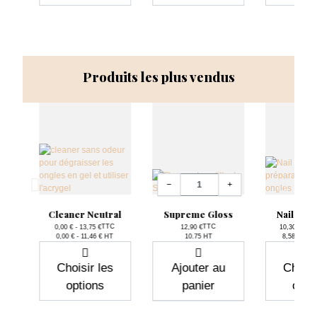
Produits les plus vendus
Quantité
−
+
File
Cleaner Neutral
Supreme Gloss
Nail Pre
TTC
TTC
0,00 € - 13,75 €
12,90 €
10,30 € - 15
Prix
Prix
P
0,00 € - 11,46 € HT
10.75 HT
8,58 € - 12
C
T
Choisir les
Ajouter au
Choisi
options
panier
opti