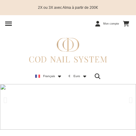
2X ou 3X avec Alma à partir de 200€
Mon compte
Français
€
Euro