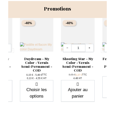
Promotions
-40%
-40%
-40%
Quantité
Quantit
+
−
+
−
n - My
Daydream - My
Shooting Star - My
Feminit
ernis
Color - Vernis
Color - Vernis
- Ve
nent -
Semi-Permanent -
Semi-Permanent -
Perma
COD
COD
Pri
8,95
ase
Prix de base
TTC
TTC
8,95 €
TTC
0,15 € - 5,46 €
5,37 €
rix
Prix
Prix
0,13 € - 4,55 € HT
4.48 HT
Aj
 au
Choisir les
Ajouter au
r
options
panier