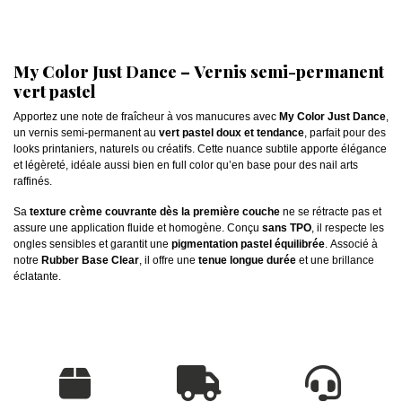
My Color Just Dance – Vernis semi-permanent
vert pastel
Apportez une note de fraîcheur à vos manucures avec
My Color Just Dance
,
un vernis semi-permanent au
vert pastel doux et tendance
, parfait pour des
looks printaniers, naturels ou créatifs. Cette nuance subtile apporte élégance
et légèreté, idéale aussi bien en full color qu’en base pour des nail arts
raffinés.
Sa
texture crème couvrante dès la première couche
ne se rétracte pas et
assure une application fluide et homogène. Conçu
sans TPO
, il respecte les
ongles sensibles et garantit une
pigmentation pastel équilibrée
. Associé à
notre
Rubber Base Clear
, il offre une
tenue longue durée
et une brillance
éclatante.