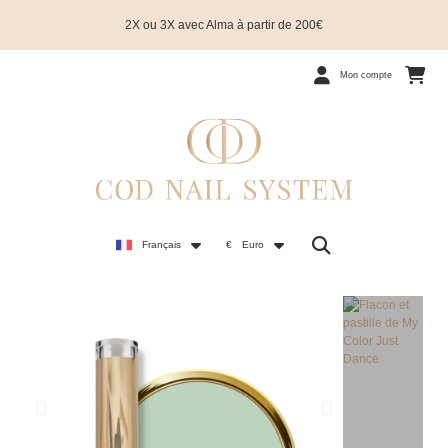
2X ou 3X avec Alma à partir de 200€
Mon compte
Français
€
Euro