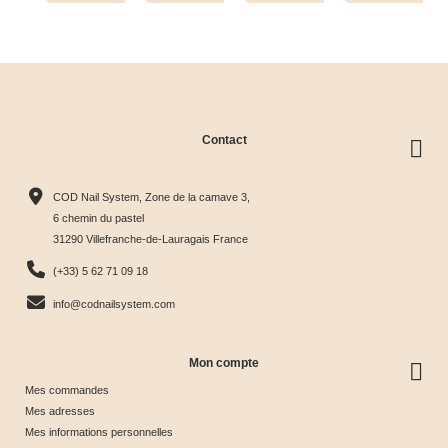
clear
Contact
Collection
Box
Box Cat
Collection
Harmony
Candy
Eye
Cat Eye
COD Nail System, Zone de la camave 3,
Tips &





Collection





Crystal





Soie &





6 chemin du pastel
31290 Villefranche-de-Lauragais France
nuancier
& Tips
Glow &
Tips
65,00 €
40,00 €
44,17 €
44,17 €
(+33) 5 62 71 09 18
Tips
info@codnailsystem.com
Mon compte
Mes commandes
Mes adresses
Mes informations personnelles