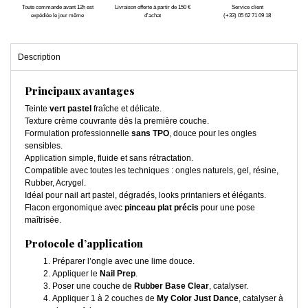
Toute commande avant 12h est
Livraison offerte à partir de 150 €
Service client
expédiée le jour même
d'achat
(+33) 05 62 71 09 18
Description
Principaux avantages
Teinte
vert pastel
fraîche et délicate.
Texture crème couvrante dès la première couche.
Formulation professionnelle
sans TPO
, douce pour les ongles
sensibles.
Application simple, fluide et sans rétractation.
Compatible avec toutes les techniques : ongles naturels, gel, résine,
Rubber, Acrygel.
Idéal pour nail art pastel, dégradés, looks printaniers et élégants.
Flacon ergonomique avec
pinceau plat précis
pour une pose
maîtrisée.
Protocole d’application
Préparer l’ongle avec une lime douce.
Appliquer le
Nail Prep
.
Poser une couche de
Rubber Base Clear
, catalyser.
Appliquer 1 à 2 couches de
My Color Just Dance
, catalyser à