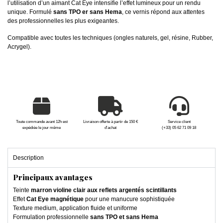
l’utilisation d’un aimant Cat Eye intensifie l’effet lumineux pour un rendu
unique. Formulé
sans TPO er sans Hema
, ce vernis répond aux attentes
des professionnelles les plus exigeantes.
Compatible avec toutes les techniques (ongles naturels, gel, résine, Rubber,
Acrygel).
Toute commande avant 12h est
Livraison offerte à partir de 150 €
Service client
expédiée le jour même
d'achat
(+33) 05 62 71 09 18
Description
Principaux avantages
Teinte
marron violine clair aux reflets argentés scintillants
Effet
Cat Eye magnétique
pour une manucure sophistiquée
Texture medium, application fluide et uniforme
Formulation professionnelle
sans TPO et sans Hema