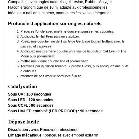
Compatible avec ongles naturels, gel, résine, Rubber, Acrygel
Flacon ergonomique de 10 ml adapté aux professionnelles
Idéal pour nail art lumineux, manucures festives ou élégantes
Protocole d’application sur ongles naturels
Préparez l’ongle avec une lime douce et pousser les cuticules.
Appliquez le Nail Prep puis un stabilizer.
Posez une couche fine de Tips Glue Gel Base tout en frottant avec le
pinceau et catalysez
Appliquez une première couche ultra fine de la couleur Cat Eye To The
Moon puis polymériser
mettre une 2 ème couche fine et polymérisez
Terminez par la finition brillante Supreme Gloss, puis appliquez une huile
à cuticules
attention ne pas limer le bord libre à la fin
Catalysation
Sous UV : 160 secondes
Sous LED : 120 secondes
Sous CCFL : 90 secondes
Sous UV/LED combiné (LED PRO COD) : 90 secondes
Dépose facile
Dissolution :
avec Remover professionnel
Limage mécanique :
ponceuse avec embout extra fin