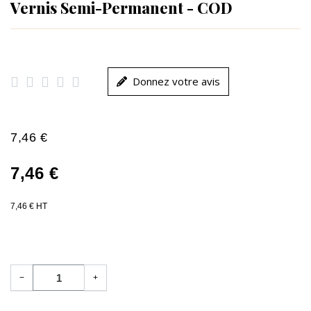
Vernis Semi-Permanent - COD





Donnez votre avis
7,46 €
7,46 €
7,46 € HT
−
+