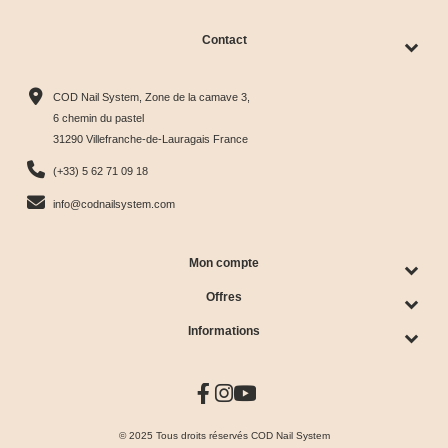
Contact
Collection
Box
Box Cat
Collection
Harmony
Candy
Eye
Cat Eye
COD Nail System, Zone de la camave 3,
Tips &





Collection





Crystal





Soie &





6 chemin du pastel
31290 Villefranche-de-Lauragais France
nuancier
& Tips
Glow &
Tips
65,00 €
40,00 €
44,17 €
44,17 €
(+33) 5 62 71 09 18
Tips
info@codnailsystem.com
Mon compte
Offres
Informations
© 2025 Tous droits réservés COD Nail System