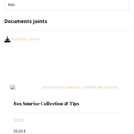
Avis
Documents joints
MSDS My Color A
Box Sunrise Collection & Tips





33,33 €