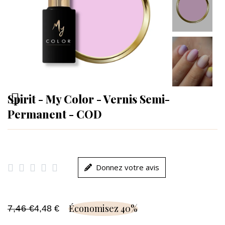
Spirit - My Color - Vernis Semi-
Permanent - COD





Donnez votre avis
Économisez 40%
7,46 €
4,48 €