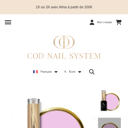
2X ou 3X avec Alma à partir de 200€
Mon compte
Français
€
Euro