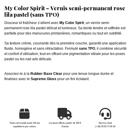
My Color Spirit – Vernis semi-permanent rose
lila pastel (sans TPO)
Douceur et fraîcheur s’allient avec
My Color Spirit
, un vernis semi-
permanent rose lila pastel délicat et lumineux. Sa teinte tendre et raffinée est
parfaite pour des manucures printanières, romantiques ou tout en subtilité.
Sa texture crème, couvrante dès la première couche, garantit une application
fluide, homogène et sans rétractation. Formulé
sans TPO
, il combine sécurité
et confort d’utilisation, tout en offrant une pigmentation idéale pour les poses
pastel ou les nail arts délicats.
Associez-le à la
Rubber Base Clear
pour une tenue longue durée et
finalisez avec le
Supreme Gloss
pour un fini éclatant.
Toute commande avant 12h est
Livraison offerte à partir de 150 €
Service client
expédiée le jour même
d'achat
(+33) 05 62 71 09 18