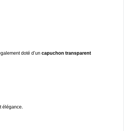
t également doté d’un
capuchon transparent
t élégance.