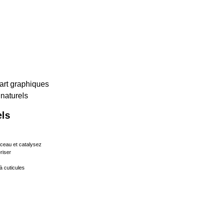
art graphiques
 naturels
els
nceau et catalysez
riser
à cuticules