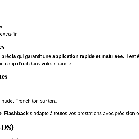
»
xtra-fin
es
t précis
qui garantit une
application rapide et maîtrisée
. Il es
 un coup d’œil dans votre nuancier.
ues
 nude, French ton sur ton...
e
,
Flashback
s’adapte à toutes vos prestations avec précision e
SDS)