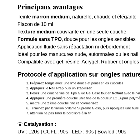
Principaux avantages
Teinte
marron medium
, naturelle, chaude et élégante
Flacon de 10 ml
Texture medium
couvrante en une seule couche
Formule sans TPO
, douce pour les ongles sensibles
Application fluide sans rétractation ni débordement
Idéal pour les manucures nude, automnales ou les nail 
Compatible avec gel, résine, Acrygel, Rubber et ongles
Protocole d’application sur ongles natur
Préparez l’ongle avec une lime douce et pousser les cuticules.
Appliquez le
Nail Prep
puis un
stabilizer.
Posez une couche fine de Tips Glue Gel Base tout en frottant avec le pi
Appliquez une première couche ultra fine de la couleur LOLA puis polymé
mettre une 2 ème couche fine et polymérisez
Terminez par la finition brillante Supreme Gloss, puis appliquez une huile 
attention ne pas limer le bord libre à la fin
💡
Catalysation :
UV : 120s | CCFL : 90s | LED : 90s | Bowled : 90s