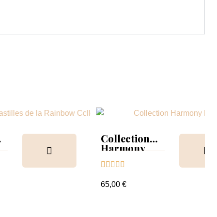
Collection
Harmony
Tips &





nuancier
65,00 €