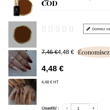
COD





Donnez vo
Économisez
7,46 €
4,48 €
4,48 €
4,48 € HT
Quantité :
−
+