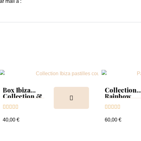
r mail à :
a
Collection
ion &
Rainbow
Tips &





nuancier
60,00 €