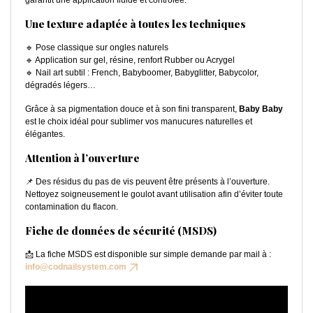
garantit une application fluide et contrôlée.
Une texture adaptée à toutes les techniques
🔹 Pose classique sur ongles naturels
🔹 Application sur gel, résine, renfort Rubber ou Acrygel
🔹 Nail art subtil : French, Babyboomer, Babyglitter, Babycolor,
dégradés légers…
Grâce à sa pigmentation douce et à son fini transparent,
Baby Baby
est le choix idéal pour sublimer vos manucures naturelles et
élégantes.
Attention à l’ouverture
📌 Des résidus du pas de vis peuvent être présents à l’ouverture.
Nettoyez soigneusement le goulot avant utilisation afin d’éviter toute
contamination du flacon.
Fiche de données de sécurité (MSDS)
📩 La fiche MSDS est disponible sur simple demande par mail à :
info@codnailsystem.com