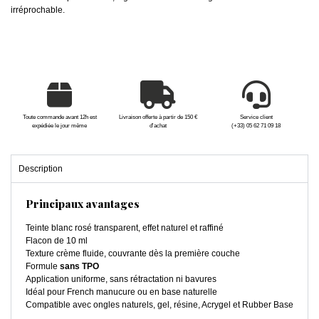
irréprochable.
Toute commande avant 12h est
Livraison offerte à partir de 150 €
Service client
expédiée le jour même
d'achat
(+33) 05 62 71 09 18
Description
Principaux avantages
Teinte blanc rosé transparent, effet naturel et raffiné
Flacon de 10 ml
Texture crème fluide, couvrante dès la première couche
Formule
sans TPO
Application uniforme, sans rétractation ni bavures
Idéal pour French manucure ou en base naturelle
Compatible avec ongles naturels, gel, résine, Acrygel et Rubber Base