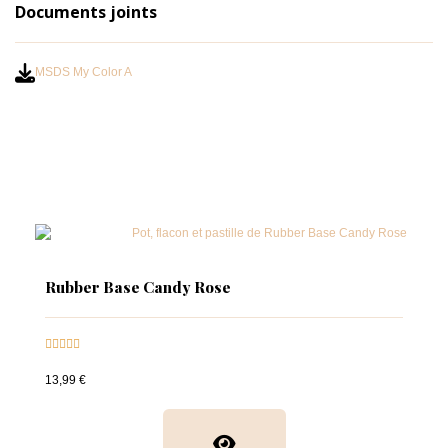
Documents joints
MSDS My Color A
Rubber Base Candy Rose





13,99 €