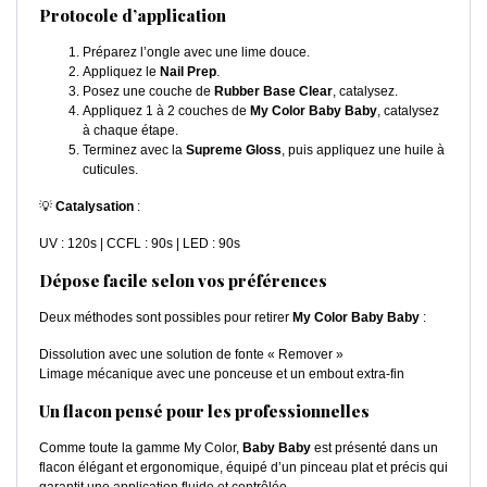
Protocole d’application
Préparez l’ongle avec une lime douce.
Appliquez le
Nail Prep
.
Posez une couche de
Rubber Base Clear
, catalysez.
Appliquez 1 à 2 couches de
My Color Baby Baby
, catalysez
à chaque étape.
Terminez avec la
Supreme Gloss
, puis appliquez une huile à
cuticules.
💡
Catalysation
:
UV : 120s | CCFL : 90s | LED : 90s
Dépose facile selon vos préférences
Deux méthodes sont possibles pour retirer
My Color Baby Baby
:
Dissolution avec une solution de fonte « Remover »
Limage mécanique avec une ponceuse et un embout extra-fin
Un flacon pensé pour les professionnelles
Comme toute la gamme My Color,
Baby Baby
est présenté dans un
flacon élégant et ergonomique, équipé d’un pinceau plat et précis qui