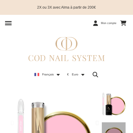
2X ou 3X avec Alma à partir de 200€
Mon compte
Français
€
Euro