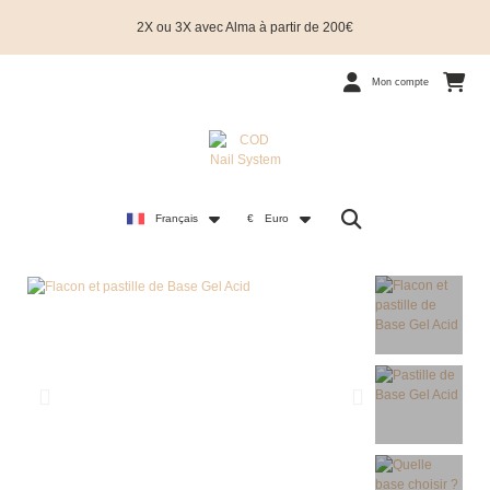
2X ou 3X avec Alma à partir de 200€
Mon compte
Français
€
Euro