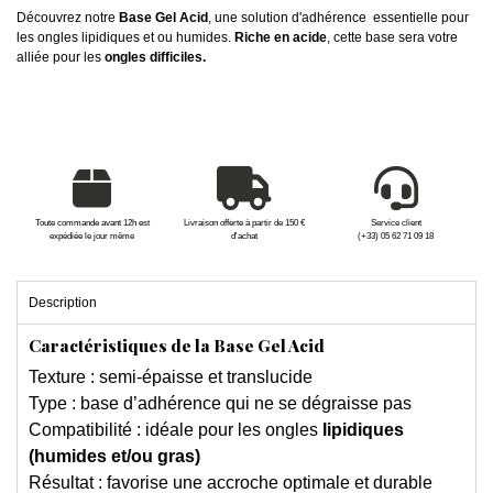
Découvrez notre
Base Gel Acid
, une solution d'adhérence essentielle pour
les ongles lipidiques et ou humides.
Riche en acide
, cette base sera votre
alliée pour les
ongles difficiles.
Toute commande avant 12h est
Livraison offerte à partir de 150 €
Service client
expédiée le jour même
d'achat
(+33) 05 62 71 09 18
Description
Caractéristiques de la Base Gel Acid
Texture : semi-épaisse et translucide
Type : base d’adhérence qui ne se dégraisse pas
Compatibilité : idéale pour les ongles
lipidiques
(humides et/ou gras)
Résultat : favorise une accroche optimale et durable