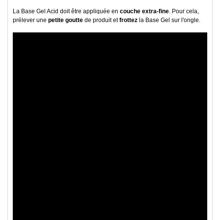
La Base Gel Acid doit être appliquée en
couche extra-fine
. Pour cela,
prélever une
petite goutte
de produit et
frottez
la Base Gel sur l'ongle.