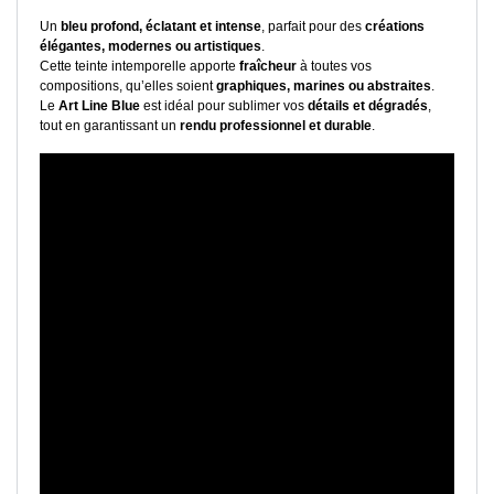
Un
bleu profond, éclatant et intense
, parfait pour des
créations
élégantes, modernes ou artistiques
.
Cette teinte intemporelle apporte
fraîcheur
à toutes vos
compositions, qu’elles soient
graphiques, marines ou abstraites
.
Le
Art Line Blue
est idéal pour sublimer vos
détails et dégradés
,
tout en garantissant un
rendu professionnel et durable
.