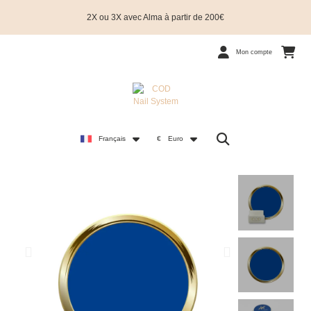
2X ou 3X avec Alma à partir de 200€
Mon compte
Français
€
Euro