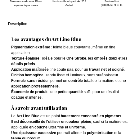
Toute commande avant 12h est
Livraison offerte à partir de 150 €
Service client
expédiée le jour même
d'achat
(+33) 05 62 71 09 18
Description
Les avantages du Art Line Blue
Pigmentation extrême
: teinte bleue couvrante, même en fine
application.
Texture épaisse
: idéale pour le
One Stroke
, les
ombrés doux
et les
détails précis
.
Application maîtrisée
: ne coule pas, pour un
travail net et soigné
.
Finition homogène
: rendu lisse et lumineux, sans surépaisseur.
Formule sans résidu
: permet un
contrôle total
de la matière et une
application professionnelle
.
Économie de produit
: une
petite quantité
suffit pour un résultat
opaque et intense.
À savoir avant utilisation
Le
Art Line Blue
est un paint
hautement concentré en pigments
.
Il est
déconseillé de l’utiliser en couleur pleine
, sauf si la matière est
appliquée
en couche ultra fine et uniforme
.
Une
épaisseur excessive
pourrait altérer la
polymérisation
et la
tenue du produit
.