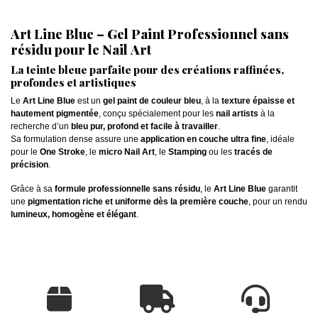
Art Line Blue – Gel Paint Professionnel sans
résidu pour le Nail Art
La teinte bleue parfaite pour des créations raffinées,
profondes et artistiques
Le
Art Line Blue
est un
gel paint de couleur bleu
, à la
texture épaisse et
hautement pigmentée
, conçu spécialement pour les
nail artists
à la
recherche d’un
bleu pur, profond et facile à travailler
.
Sa formulation dense assure une
application en couche ultra fine
, idéale
pour le
One Stroke
, le
micro Nail Art
, le
Stamping
ou les
tracés de
précision
.
Grâce à sa
formule professionnelle sans résidu
, le
Art Line Blue
garantit
une
pigmentation riche et uniforme dès la première couche
, pour un rendu
lumineux, homogène et élégant
.