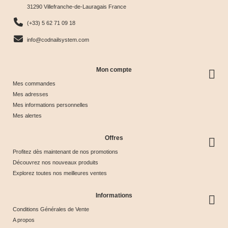
31290 Villefranche-de-Lauragais France
nuancier
& Tips
Glow &
Tips
65,00 €
40,00 €
44,17 €
44,17 €
(+33) 5 62 71 09 18
Tips
info@codnailsystem.com
Mon compte
Mes commandes
Mes adresses
Mes informations personnelles
Mes alertes
Offres
Profitez dès maintenant de nos promotions
Découvrez nos nouveaux produits
Explorez toutes nos meilleures ventes
Informations
Conditions Générales de Vente
A propos