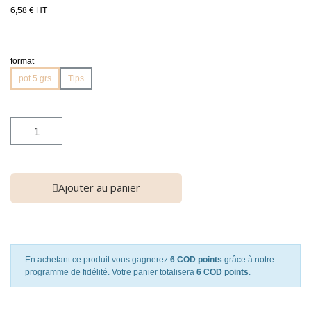
6,58 € HT
format
pot 5 grs
Tips
Ajouter au panier
En achetant ce produit vous gagnerez
6 COD points
grâce à notre
programme de fidélité. Votre panier totalisera
6 COD points
.