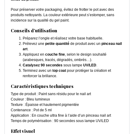
Pour préserver votre packaging, évitez de frotter le pot avec des
produits nettoyants. La couleur extérieure peut s’estomper, sans
incidence sur la qualité du gel paint.
Conseils d’utilisation
Préparez l’ongle et réalisez votre base habituelle.
Prélevez une
petite quantité
de produit avec un
pinceau nail
art
.
Appliquez en
couche fine
, selon le design souhaité
(arabesques, tracés, dégradés, ombrés…).
Catalysez 90 secondes
sous lampe
UV/LED
.
Terminez avec un
top coat
pour protéger la création et
renforcer la brillance.
Caractéristiques techniques
Type de produit : Paint sans résidu pour le nail art
Couleur : Bleu lumineux
Texture : Épaisse et hautement pigmentée
Contenance : Pot de 5 ml
Application : En couche ultra fine à l’aide d’un pinceau nail art
Temps de polymérisation : 90 secondes sous lampe UV/LED
Effet visuel