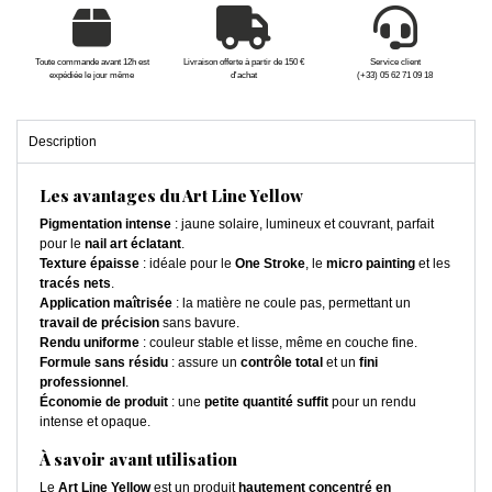
Toute commande avant 12h est
Livraison offerte à partir de 150 €
Service client
expédiée le jour même
d'achat
(+33) 05 62 71 09 18
Description
Les avantages du Art Line Yellow
Pigmentation intense
: jaune solaire, lumineux et couvrant, parfait
pour le
nail art éclatant
.
Texture épaisse
: idéale pour le
One Stroke
, le
micro painting
et les
tracés nets
.
Application maîtrisée
: la matière ne coule pas, permettant un
travail de précision
sans bavure.
Rendu uniforme
: couleur stable et lisse, même en couche fine.
Formule sans résidu
: assure un
contrôle total
et un
fini
professionnel
.
Économie de produit
: une
petite quantité suffit
pour un rendu
intense et opaque.
À savoir avant utilisation
Le
Art Line Yellow
est un produit
hautement concentré en