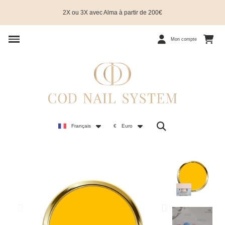
2X ou 3X avec Alma à partir de 200€
Mon compte
Français
€
Euro