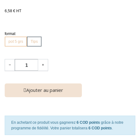
6,58 € HT
format
pot 5 grs
Tips
−
+
Ajouter au panier
En achetant ce produit vous gagnerez
6 COD points
grâce à notre
programme de fidélité. Votre panier totalisera
6 COD points
.