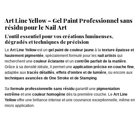
Art Line Yellow – Gel Paint Professionnel sans
résidu pour le Nail Art
L’outil essentiel pour vos créations lumineuses,
dégradés et techniques de précision
Le
Art Line Yellow
est un
gel paint de couleur jaune
à la
texture épaisse et
hautement pigmentée
, spécialement formulé pour les
nail artists
qui
recherchent une
couleur éclatante
et un
contrôle parfait de la matière
.
Grâce à sa densité idéale, il permet une
application précise en couche fine
,
adaptée aux
tracés détaillés
,
effets d’ombre et de lumière
, ou encore aux
techniques avancées de One Stroke et de Stamping
.
Sa
formule professionnelle sans résidu
garantit une
pigmentation
extrême
et une
couleur homogène
dès la première couche. Le
Art Line
Yellow
offre une brillance intense et une couvrance exceptionnelle, même en
micro application.