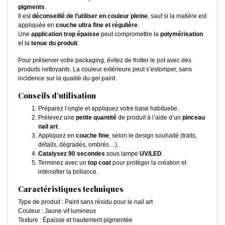
pigments
.
Il est
déconseillé de l’utiliser en couleur pleine
, sauf si la matière est
appliquée en
couche ultra fine et régulière
.
Une
application trop épaisse
peut compromettre la
polymérisation
et la
tenue du produit
.
Pour préserver votre packaging, évitez de frotter le pot avec des
produits nettoyants. La couleur extérieure peut s’estomper, sans
incidence sur la qualité du gel paint.
Conseils d’utilisation
Préparez l’ongle et appliquez votre base habituelle.
Prélevez une
petite quantité
de produit à l’aide d’un
pinceau
nail art
.
Appliquez en
couche fine
, selon le design souhaité (traits,
détails, dégradés, ombrés…).
Catalysez 90 secondes
sous lampe
UV/LED
.
Terminez avec un
top coat
pour protéger la création et
intensifier la brillance.
Caractéristiques techniques
Type de produit : Paint sans résidu pour le nail art
Couleur : Jaune vif lumineux
Texture : Épaisse et hautement pigmentée