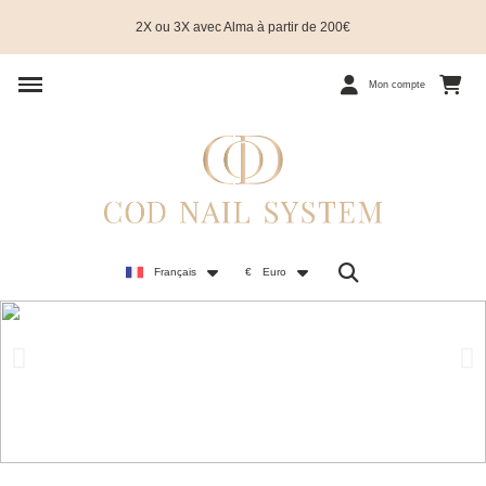
2X ou 3X avec Alma à partir de 200€
Mon compte
Français
€
Euro