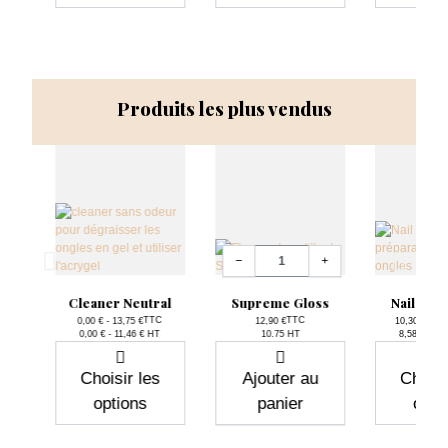
Produits les plus vendus
Quantité
−
+
File
Cleaner Neutral
Supreme Gloss
Nail Pre
TTC
TTC
0,00 € - 13,75 €
12,90 €
10,30 € - 15
Prix
Prix
P
0,00 € - 11,46 € HT
10.75 HT
8,58 € - 12
C
T
Choisir les
Ajouter au
Choisi
options
panier
opti