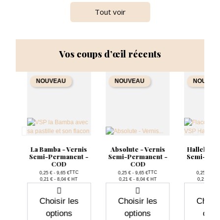
Tout voir
Vos coups d’œil récents
NOUVEAU
NOUVEAU
NOUVEA
is
La Bamba - Vernis
Absolute - Vernis
Hallelujah
t -
Semi-Permanent -
Semi-Permanent -
Semi-Per
COD
COD
CO
TTC
TTC
0,25 € - 9,65 €
0,25 € - 9,65 €
0,25 € - 9,
Prix
Prix
P
0,21 € - 8,04 € HT
0,21 € - 8,04 € HT
0,21 € - 8
Choisir les
Choisir les
Choisi
options
options
opti