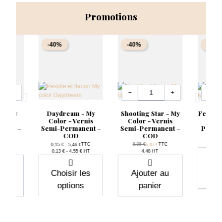
Promotions
-40%
-40%
-40%
Quantité
Quantit
+
−
+
−
n - My
Daydream - My
Shooting Star - My
Feminit
ernis
Color - Vernis
Color - Vernis
- Ve
nent -
Semi-Permanent -
Semi-Permanent -
Perma
COD
COD
Pri
8,95
ase
Prix de base
TTC
TTC
8,95 €
TTC
0,15 € - 5,46 €
5,37 €
rix
Prix
Prix
0,13 € - 4,55 € HT
4.48 HT
Aj
 au
Choisir les
Ajouter au
r
options
panier