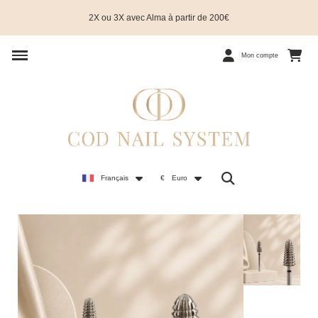
2X ou 3X avec Alma à partir de 200€
Mon compte
Français
€
Euro