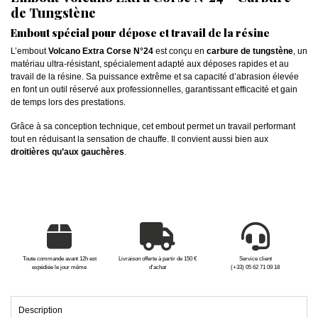
de Tungstène
Embout spécial pour dépose et travail de la résine
L’embout
Volcano Extra Corse N°24
est conçu en
carbure de tungstène
, un
matériau ultra-résistant, spécialement adapté aux déposes rapides et au
travail de la résine. Sa puissance extrême et sa capacité d’abrasion élevée
en font un outil réservé aux professionnelles, garantissant efficacité et gain
de temps lors des prestations.
Grâce à sa conception technique, cet embout permet un travail performant
tout en réduisant la sensation de chauffe. Il convient aussi bien aux
droitières qu’aux gauchères
.
Toute commande avant 12h est
Livraison offerte à partir de 150 €
Service client
expédiée le jour même
d'achat
(+33) 05 62 71 09 18
Description