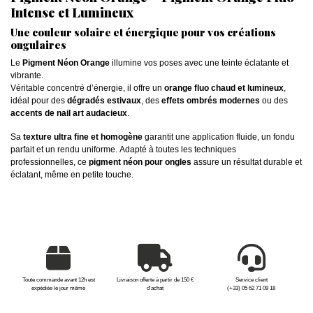
Intense et Lumineux
Une couleur solaire et énergique pour vos créations
ongulaires
Le
Pigment Néon Orange
illumine vos poses avec une teinte éclatante et
vibrante.
Véritable concentré d’énergie, il offre un
orange fluo chaud et lumineux
,
idéal pour des
dégradés estivaux
, des
effets ombrés modernes
ou des
accents de nail art audacieux
.
Sa
texture ultra fine et homogène
garantit une application fluide, un fondu
parfait et un rendu uniforme. Adapté à toutes les techniques
professionnelles, ce
pigment néon pour ongles
assure un résultat durable et
éclatant, même en petite touche.
Toute commande avant 12h est
Livraison offerte à partir de 150 €
Service client
expédiée le jour même
d'achat
(+33) 05 62 71 09 18