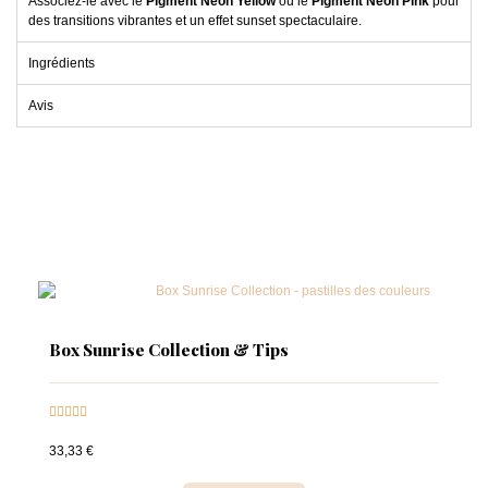
Associez-le avec le
Pigment Néon Yellow
ou le
Pigment Néon Pink
pour
des transitions vibrantes et un effet sunset spectaculaire.
Ingrédients
Avis
Box Sunrise Collection & Tips





33,33 €