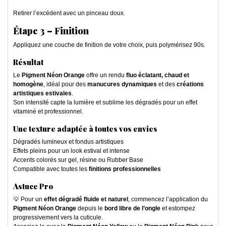
Retirer l’excédent avec un pinceau doux.
Étape 3 –
Finition
Appliquez une couche de finition de votre choix, puis polymérisez 90s.
Résultat
Le
Pigment Néon Orange
offre un rendu
fluo éclatant, chaud et
homogène
, idéal pour des
manucures dynamiques
et des
créations
artistiques estivales
.
Son intensité capte la lumière et sublime les dégradés pour un effet
vitaminé et professionnel.
Une texture adaptée à toutes vos envies
Dégradés lumineux et fondus artistiques
Effets pleins pour un look estival et intense
Accents colorés sur gel, résine ou Rubber Base
Compatible avec toutes les
finitions professionnelles
Astuce Pro
💡 Pour un
effet dégradé fluide et naturel
, commencez l’application du
Pigment Néon Orange
depuis le
bord libre de l’ongle
et estompez
progressivement vers la cuticule.