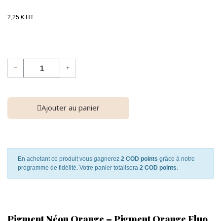
2,25 € HT
−
+
Ajouter au panier
En achetant ce produit vous gagnerez
2 COD points
grâce à notre
programme de fidélité. Votre panier totalisera
2 COD points
.
Pigment Néon Orange – Pigment Orange Fluo