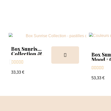
Box Sunrise
Collection &
Box Su
Tips
Mood :





Collect





Tips+nu
33,33 €
clear
53,33 €