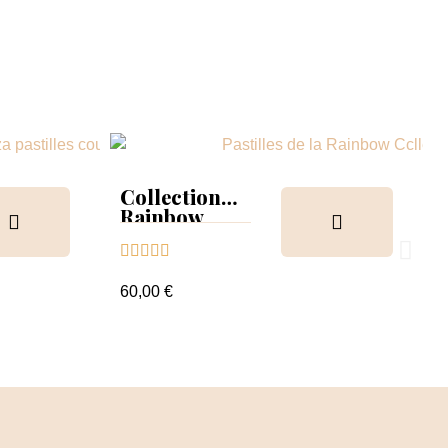
Collection
Rainbow
Tips &





nuancier
60,00 €