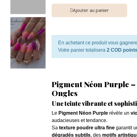
Ajouter au panier
En achetant ce produit vous gagner
Votre panier totalisera
2 COD point
Pigment Néon Purple – 
Ongles
Une teinte vibrante et sophis
Le
Pigment Néon Purple
révèle un
vi
audacieuses et tendance.
Sa
texture poudre ultra fine
garantit u
dégradés subtils
, des
motifs artistiq