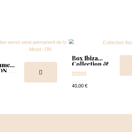
Box Ibiza
Collection &
mmer
Tips
 ON





ion &
ancier
40,00 €