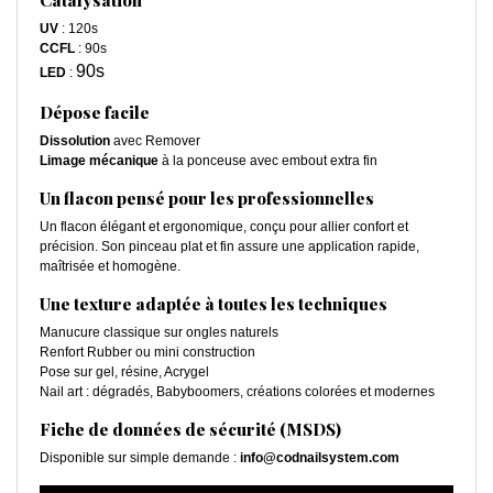
Catalysation
UV
: 120s
CCFL
: 90s
90s
LED
:
Dépose facile
Dissolution
avec Remover
Limage mécanique
à la ponceuse avec embout extra fin
Un flacon pensé pour les professionnelles
Un flacon élégant et ergonomique, conçu pour allier confort et
précision. Son pinceau plat et fin assure une application rapide,
maîtrisée et homogène.
Une texture adaptée à toutes les techniques
Manucure classique sur ongles naturels
Renfort Rubber ou mini construction
Pose sur gel, résine, Acrygel
Nail art : dégradés, Babyboomers, créations colorées et modernes
Fiche de données de sécurité (MSDS)
Disponible sur simple demande :
info@codnailsystem.com