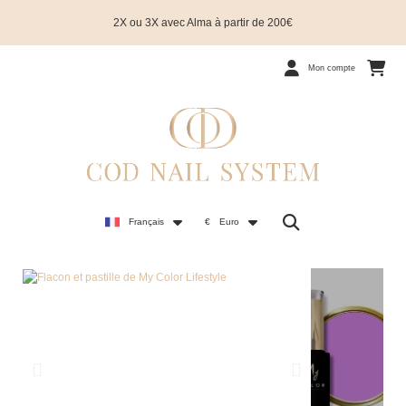
2X ou 3X avec Alma à partir de 200€
Mon compte
Français
€
Euro