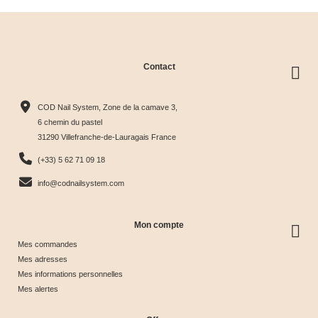
Contact
Collection
Box
Box Cat
Collection
Harmony
Candy
Eye
Cat Eye
COD Nail System, Zone de la camave 3,
Tips &





Collection





Crystal





Soie &





6 chemin du pastel
31290 Villefranche-de-Lauragais France
nuancier
& Tips
Glow &
Tips
65,00 €
40,00 €
44,17 €
44,17 €
(+33) 5 62 71 09 18
Tips
info@codnailsystem.com
Mon compte
Mes commandes
Mes adresses
Mes informations personnelles
Mes alertes