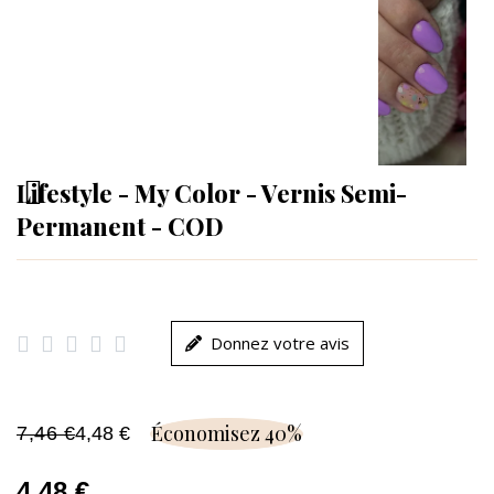
Lifestyle - My Color - Vernis Semi-
Permanent - COD





Donnez votre avis
Économisez 40%
7,46 €
4,48 €
4,48 €