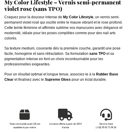
My Color Lifestyle – Vernis semi-permanent
violet rose (sans TPO)
Craquez pour la douceur intense de
My Color Lifestyle
, un vernis semi-
permanent violet rosé qui oscille entre le mauve vibrant et le rose profond.
Cette teinte féminine et affirmée sublime vos manucures avec élégance et
modernité, idéale pour les poses complètes comme pour des nail arts
colorés.
Sa texture medium, couvrante dès la première couche, garantit une pose
facile, homogène et sans rétractation. Sa formulation
sans TPO
et sa
pigmentation intense en font un choix incontournable pour les
professionnelles exigeantes.
Pour un résultat optimal et longue tenue, associez-le à la
Rubber Base
Clear
et finalisez avec le
Supreme Gloss
pour un éclat durable.
Toute commande avant 12h est
Livraison offerte à partir de 150 €
Service client
expédiée le jour même
d'achat
(+33) 05 62 71 09 18