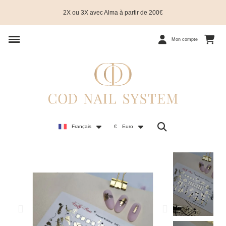
2X ou 3X avec Alma à partir de 200€
Mon compte
Français
€
Euro