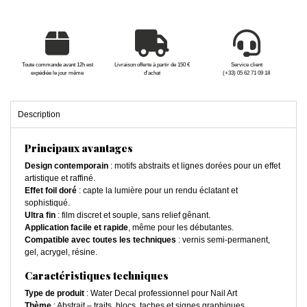
Toute commande avant 12h est
Livraison offerte à partir de 150 €
Service client
expédiée le jour même
d'achat
(+33) 05 62 71 09 18
Description
Principaux avantages
Design contemporain
: motifs abstraits et lignes dorées pour un effet
artistique et raffiné.
Effet foil doré
: capte la lumière pour un rendu éclatant et
sophistiqué.
Ultra fin
: film discret et souple, sans relief gênant.
Application facile et rapide
, même pour les débutantes.
Compatible avec toutes les techniques
: vernis semi-permanent,
gel, acrygel, résine.
Caractéristiques techniques
Type de produit
: Water Decal professionnel pour Nail Art
Thème
: Abstrait – traits, blocs, taches et signes graphiques