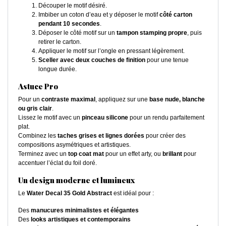
Découper le motif désiré.
Imbiber un coton d’eau et y déposer le motif
côté carton
pendant 10 secondes
.
Déposer le côté motif sur un
tampon stamping propre
, puis
retirer le carton.
Appliquer le motif sur l’ongle en pressant légèrement.
Sceller avec deux couches de finition
pour une tenue
longue durée.
Astuce Pro
Pour un
contraste maximal
, appliquez sur une
base nude, blanche
ou gris clair
.
Lissez le motif avec un
pinceau silicone
pour un rendu parfaitement
plat.
Combinez les
taches grises et lignes dorées
pour créer des
compositions asymétriques et artistiques.
Terminez avec un
top coat mat
pour un effet arty, ou
brillant
pour
accentuer l’éclat du foil doré.
Un design moderne et lumineux
Le
Water Decal 35 Gold Abstract
est idéal pour :
Des
manucures minimalistes et élégantes
Des
looks artistiques et contemporains