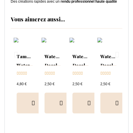
Des créations rapides avec un
rendu professionnel haute qualité
Vous aimerez aussi...
Tampon
Water
Water
Water
Water
Decal
Decal
Decal
Decal





02





03





10





4,80 €
2,50 €
2,50 €
2,50 €