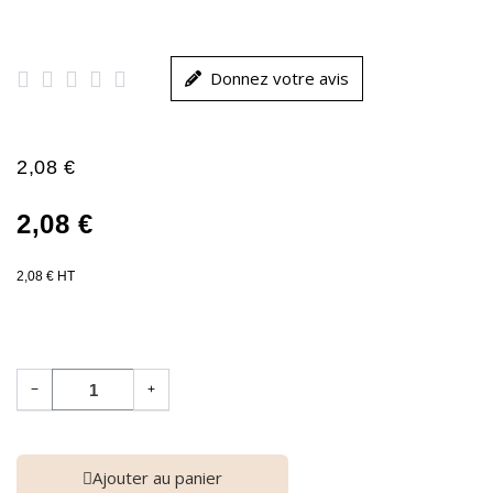





Donnez votre avis
2,08 €
2,08 €
2,08 € HT
−
+
Ajouter au panier