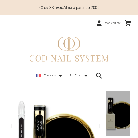
2X ou 3X avec Alma à partir de 200€
Mon compte
Français
€
Euro