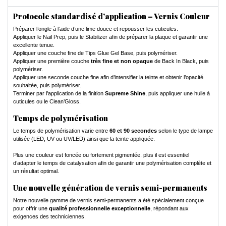
Protocole standardisé d’application – Vernis Couleur
Préparer l’ongle à l’aide d’une lime douce et repousser les cuticules.
Appliquer le Nail Prep, puis le Stabilizer afin de préparer la plaque et garantir une
excellente tenue.
Appliquer une couche fine de Tips Glue Gel Base, puis polymériser.
Appliquer une première couche
très fine et non opaque
de Back In Black, puis
polymériser.
Appliquer une seconde couche fine afin d’intensifier la teinte et obtenir l’opacité
souhaitée, puis polymériser.
Terminer par l’application de la finition
Supreme Shine
, puis appliquer une huile à
cuticules ou le Clean’Gloss.
Temps de polymérisation
Le temps de polymérisation varie entre
60 et 90 secondes
selon le type de lampe
utilisée (LED, UV ou UV/LED) ainsi que la teinte appliquée.
Plus une couleur est foncée ou fortement pigmentée, plus il est essentiel
d’adapter le temps de catalysation afin de garantir une polymérisation complète et
un résultat optimal.
Une nouvelle génération de vernis semi-permanents
Notre nouvelle gamme de vernis semi-permanents a été spécialement conçue
pour offrir une
qualité professionnelle exceptionnelle
, répondant aux
exigences des techniciennes.