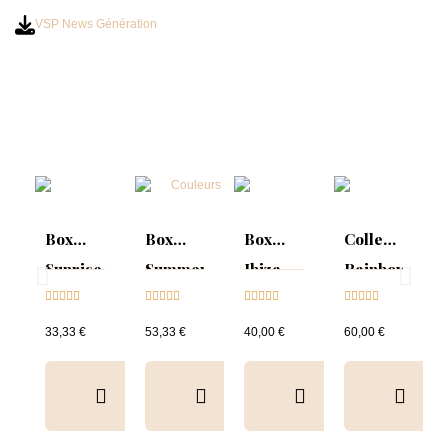
VSP News Génération
Box
Box
Box
Collection
Sunrise
Summer
Ibiza
Rainbow
Collection





Mood :





Collection





Tips &





& Tips
ON
& Tips
nuancier
33,33 €
53,33 €
40,00 €
60,00 €
Collection
&
Tips+nuancier