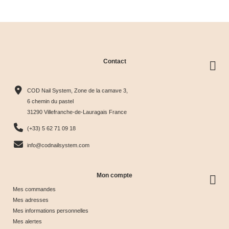
clear
Contact
Collection
Box
Box Cat
Collection
Harmony
Candy
Eye
Cat Eye
COD Nail System, Zone de la camave 3,
Tips &





Collection





Crystal





Soie &





6 chemin du pastel
31290 Villefranche-de-Lauragais France
nuancier
& Tips
Glow &
Tips
65,00 €
40,00 €
44,17 €
44,17 €
(+33) 5 62 71 09 18
Tips
info@codnailsystem.com
Mon compte
Mes commandes
Mes adresses
Mes informations personnelles
Mes alertes