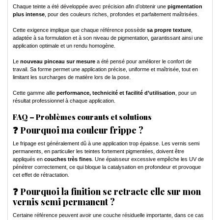
Chaque teinte a été développée avec précision afin d’obtenir une
pigmentation
plus intense
, pour des couleurs riches, profondes et parfaitement maîtrisées.
Cette exigence implique que chaque référence possède
sa propre texture
,
adaptée à sa formulation et à son niveau de pigmentation, garantissant ainsi une
application optimale et un rendu homogène.
Le
nouveau pinceau sur mesure
a été pensé pour améliorer le confort de
travail. Sa forme permet une application précise, uniforme et maîtrisée, tout en
limitant les surcharges de matière lors de la pose.
Cette gamme allie
performance, technicité et facilité d’utilisation
, pour un
résultat professionnel à chaque application.
FAQ – Problèmes courants et solutions
❓ Pourquoi ma couleur frippe ?
Le fripage est généralement dû à une application trop épaisse. Les vernis semi
permanents, en particulier les teintes fortement pigmentées, doivent être
appliqués en
couches très fines
. Une épaisseur excessive empêche les UV de
pénétrer correctement, ce qui bloque la catalysation en profondeur et provoque
cet effet de rétractation.
❓ Pourquoi la finition se retracte elle sur mon
vernis semi permanent ?
Certaine référence peuvent avoir une couche résiduelle importante, dans ce cas