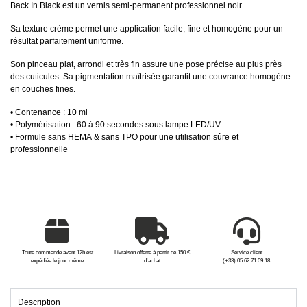
Back In Black est un vernis semi-permanent professionnel noir..
Sa texture crème permet une application facile, fine et homogène pour un
résultat parfaitement uniforme.
Son pinceau plat, arrondi et très fin assure une pose précise au plus près
des cuticules. Sa pigmentation maîtrisée garantit une couvrance homogène
en couches fines.
• Contenance : 10 ml
• Polymérisation : 60 à 90 secondes sous lampe LED/UV
• Formule sans HEMA & sans TPO pour une utilisation sûre et
professionnelle
Toute commande avant 12h est
Livraison offerte à partir de 150 €
Service client
expédiée le jour même
d'achat
(+33) 05 62 71 09 18
Description