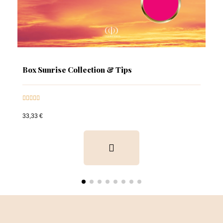
Box Sunrise Collection & Tips





33,33 €