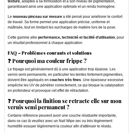
texture
, adaptée à sa formulation et à son niveau de pigmentation,
garantissant ainsi une application optimale et un rendu homogène.
Le
nouveau pinceau sur mesure
a été pensé pour améliorer le confort
de travail. Sa forme permet une application précise, uniforme et
maîtrisée, tout en limitant les surcharges de matière lors de la pose.
Cette gamme allie
performance, technicité et facilité d’utilisation
, pour
un résultat professionnel à chaque application.
FAQ – Problèmes courants et solutions
❓ Pourquoi ma couleur frippe ?
Le fripage est généralement dû à une application trop épaisse. Les
vernis semi permanents, en particulier les teintes fortement pigmentées,
doivent être appliqués en
couches très fines
. Une épaisseur excessive
empêche les UV de pénétrer correctement, ce qui bloque la catalysation
en profondeur et provoque cet effet de rétractation.
❓ Pourquoi la finition se retracte elle sur mon
vernis semi permanent ?
Certaine référence peuvent avoir une couche résiduelle importante,
dans ce cas là veuillez avec un Nail Wipe sec ou très légèrement
humidifié essuyer légèrement la couleur afin d'atténuer le résidu.