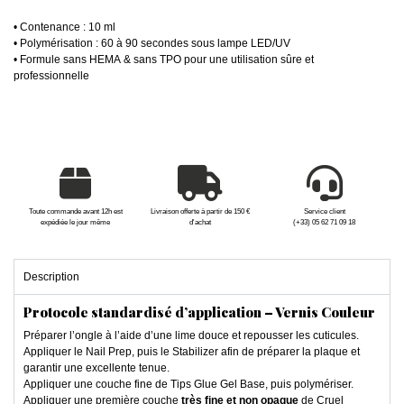
• Contenance : 10 ml
• Polymérisation : 60 à 90 secondes sous lampe LED/UV
• Formule sans HEMA & sans TPO pour une utilisation sûre et
professionnelle
Toute commande avant 12h est
Livraison offerte à partir de 150 €
Service client
expédiée le jour même
d'achat
(+33) 05 62 71 09 18
Description
Protocole standardisé d’application – Vernis Couleur
Préparer l’ongle à l’aide d’une lime douce et repousser les cuticules.
Appliquer le Nail Prep, puis le Stabilizer afin de préparer la plaque et
garantir une excellente tenue.
Appliquer une couche fine de Tips Glue Gel Base, puis polymériser.
Appliquer une première couche
très fine et non opaque
de Cruel