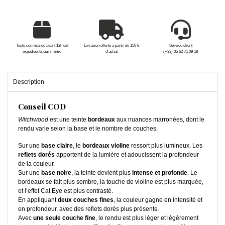
Toute commande avant 12h est
Livraison offerte à partir de 150 €
Service client
expédiée le jour même
d'achat
(+33) 05 62 71 09 18
Description
Conseil COD
Witchwood
est une teinte
bordeaux
aux nuances marronées, dont le
rendu varie selon la base et le nombre de couches.
Sur une
base claire
, le
bordeaux violine
ressort plus lumineux. Les
reflets dorés
apportent de la lumière et adoucissent la profondeur
de la couleur.
Sur une
base noire
, la teinte devient plus
intense et profonde
. Le
bordeaux se fait plus sombre, la touche de violine est plus marquée,
et l’effet Cat Eye est plus contrasté.
En appliquant
deux couches fines
, la couleur gagne en intensité et
en profondeur, avec des reflets dorés plus présents.
Avec
une seule couche fine
, le rendu est plus léger et légèrement