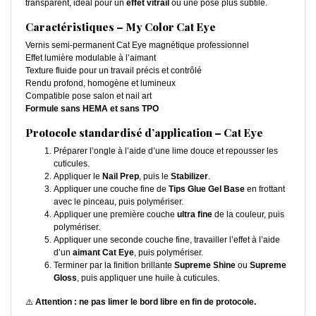
transparent, idéal pour un
effet vitrail
ou une pose plus subtile.
Caractéristiques – My Color Cat Eye
Vernis semi-permanent Cat Eye magnétique professionnel
Effet lumière modulable à l’aimant
Texture fluide pour un travail précis et contrôlé
Rendu profond, homogène et lumineux
Compatible pose salon et nail art
Formule sans HEMA et sans TPO
Protocole standardisé d’application – Cat Eye
Préparer l’ongle à l’aide d’une lime douce et repousser les
cuticules.
Appliquer le
Nail Prep
, puis le
Stabilizer
.
Appliquer une couche fine de
Tips Glue Gel Base
en frottant
avec le pinceau, puis polymériser.
Appliquer une première couche
ultra fine
de la couleur, puis
polymériser.
Appliquer une seconde couche fine, travailler l’effet à l’aide
d’un
aimant Cat Eye
, puis polymériser.
Terminer par la finition brillante
Supreme Shine
ou
Supreme
Gloss
, puis appliquer une huile à cuticules.
⚠️
Attention : ne pas limer le bord libre en fin de protocole.