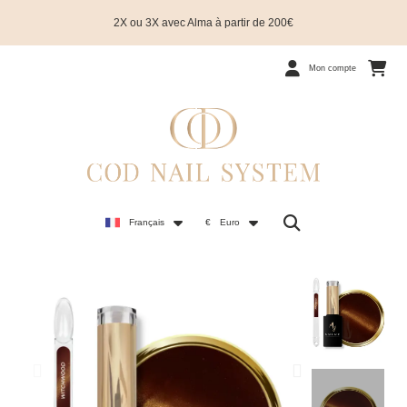
2X ou 3X avec Alma à partir de 200€
Mon compte
Français
€
Euro