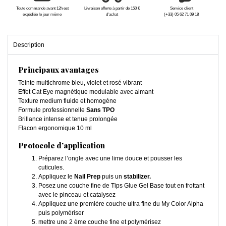
Toute commande avant 12h est
Livraison offerte à partir de 150 €
Service client
expédiée le jour même
d'achat
(+33) 05 62 71 09 18
Description
Principaux avantages
Teinte multichrome bleu, violet et rosé vibrant
Effet Cat Eye magnétique modulable avec aimant
Texture medium fluide et homogène
Formule professionnelle
Sans TPO
Brillance intense et tenue prolongée
Flacon ergonomique 10 ml
Protocole d’application
Préparez l’ongle avec une lime douce et pousser les
cuticules.
Appliquez le
Nail Prep
puis un
stabilizer.
Posez une couche fine de Tips Glue Gel Base tout en frottant
avec le pinceau et catalysez
Appliquez une première couche ultra fine du My Color Alpha
puis polymériser
mettre une 2 ème couche fine et polymérisez