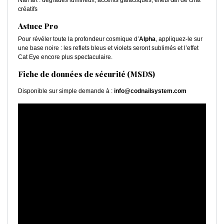
Nail art : dégradés lumineux, accents galactiques, effets œil de chat
créatifs
Astuce Pro
Pour révéler toute la profondeur cosmique d’
Alpha
, appliquez-le sur
une base noire : les reflets bleus et violets seront sublimés et l’effet
Cat Eye encore plus spectaculaire.
Fiche de données de sécurité (MSDS)
Disponible sur simple demande à :
info@codnailsystem.com