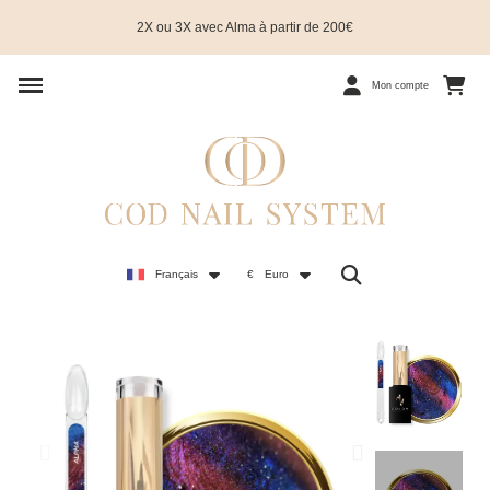
2X ou 3X avec Alma à partir de 200€
Mon compte
Français
€
Euro