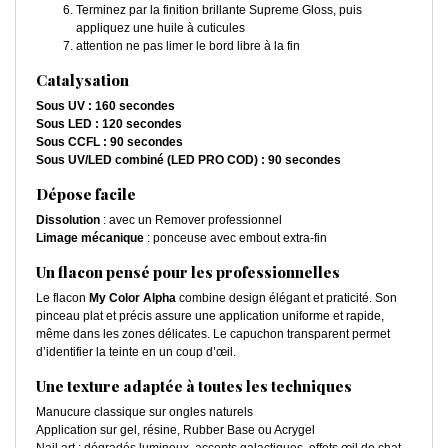
Terminez par la finition brillante Supreme Gloss, puis
appliquez une huile à cuticules
attention ne pas limer le bord libre à la fin
Catalysation
Sous UV : 160 secondes
Sous LED : 120 secondes
Sous CCFL : 90 secondes
Sous UV/LED combiné (LED PRO COD) : 90 secondes
Dépose facile
Dissolution
: avec un Remover professionnel
Limage mécanique
: ponceuse avec embout extra-fin
Un flacon pensé pour les professionnelles
Le flacon
My Color Alpha
combine design élégant et praticité. Son
pinceau plat et précis assure une application uniforme et rapide,
même dans les zones délicates. Le capuchon transparent permet
d’identifier la teinte en un coup d’œil.
Une texture adaptée à toutes les techniques
Manucure classique sur ongles naturels
Application sur gel, résine, Rubber Base ou Acrygel