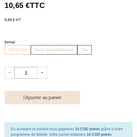
10,65 €
TTC
8,88 € HT
format
VSP & Tips
Vernis Semi-Permanent
Tips
−
+
Ajouter au panier
En achetant ce produit vous gagnerez
10 COD points
grâce à notre
programme de fidélité. Votre panier totalisera
10 COD points
.