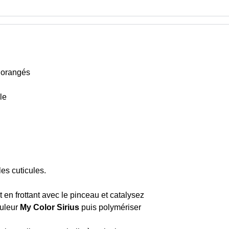
t orangés
le
es cuticules.
en frottant avec le pinceau et catalysez
ouleur
My Color Sirius
puis polymériser