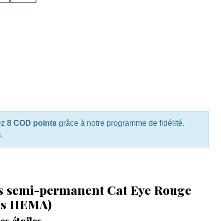
ez
8 COD points
grâce à notre programme de fidélité.
s
.
is semi-permanent Cat Eye Rouge
ns HEMA)
es étoiles