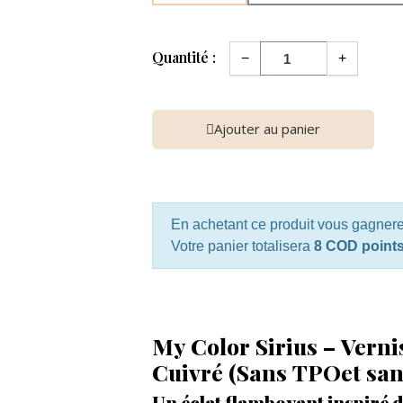
Quantité :
−
+
Ajouter au panier
En achetant ce produit vous gagner
Votre panier totalisera
8 COD point
My Color Sirius – Vern
Cuivré (Sans TPOet sa
Un éclat flamboyant inspiré d