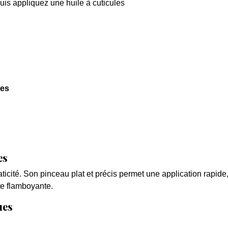
puis appliquez une huile à cuticules
des
es
ticité. Son pinceau plat et précis permet une application rapid
nte flamboyante.
ues