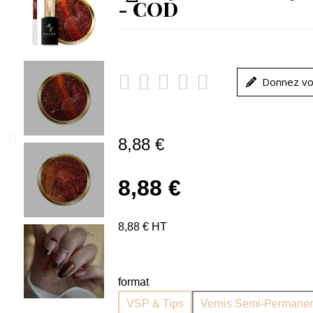
- COD





Donnez vo
8,88 €
8,88 €
8,88 € HT
format
VSP & Tips
Vernis Semi-Permanen