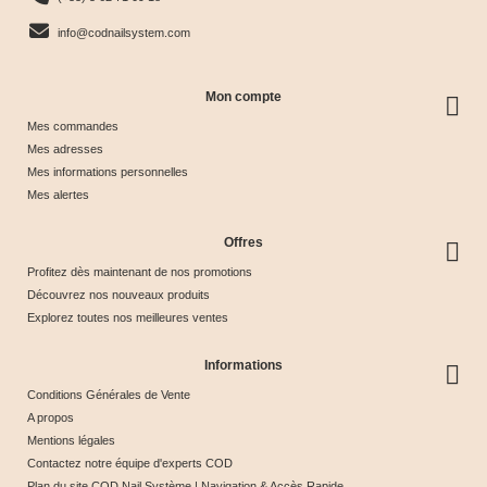
Économisez
info@codnailsystem.com
50%
Mon compte
Mes commandes
Mes adresses
Mes informations personnelles
Mes alertes
Offres
Profitez dès maintenant de nos promotions
Découvrez nos nouveaux produits
Explorez toutes nos meilleures ventes
Informations
Conditions Générales de Vente
A propos
Mentions légales
Contactez notre équipe d'experts COD
Plan du site COD Nail Système | Navigation & Accès Rapide