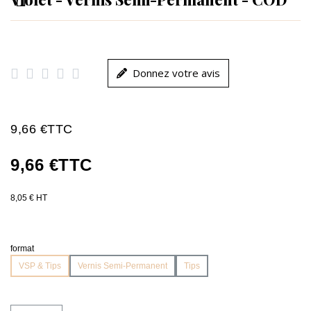





Donnez votre avis
9,66 €
TTC
9,66 €
TTC
8,05 € HT
format
VSP & Tips
Vernis Semi-Permanent
Tips