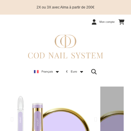
2X ou 3X avec Alma à partir de 200€
Mon compte
Français
€
Euro