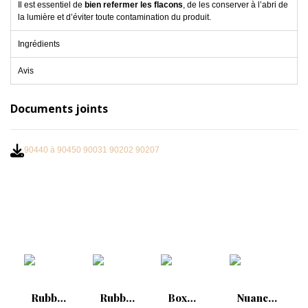
Il est essentiel de
bien refermer les flacons
, de les conserver à l’abri de
la lumière et d’éviter toute contamination du produit.
Ingrédients
Avis
Documents joints
90440 à 90450 90031 90202 90207
Rubber
Rubber
Box
Nuancier