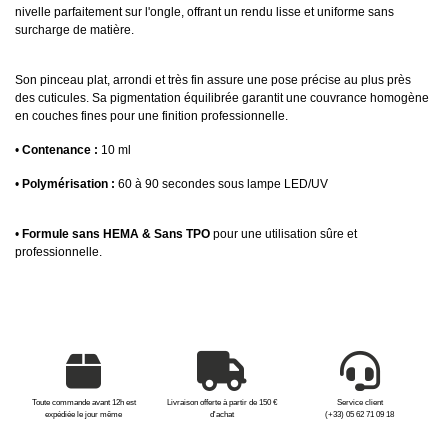
nivelle parfaitement sur l'ongle, offrant un rendu lisse et uniforme sans
surcharge de matière.
Son pinceau plat, arrondi et très fin assure une pose précise au plus près
des cuticules. Sa pigmentation équilibrée garantit une couvrance homogène
en couches fines pour une finition professionnelle.
•
Contenance :
10 ml
•
Polymérisation :
60 à 90 secondes sous lampe LED/UV
•
Formule sans HEMA & Sans TPO
pour une utilisation sûre et
professionnelle.
Toute commande avant 12h est
Livraison offerte à partir de 150 €
Service client
expédiée le jour même
d'achat
(+33) 05 62 71 09 18