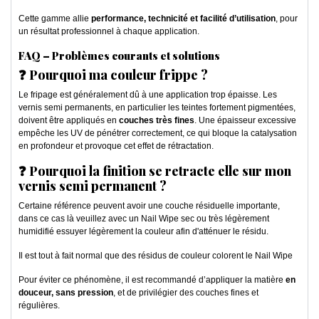
Cette gamme allie
performance, technicité et facilité d’utilisation
, pour
un résultat professionnel à chaque application.
FAQ – Problèmes courants et solutions
❓ Pourquoi ma couleur frippe ?
Le fripage est généralement dû à une application trop épaisse. Les
vernis semi permanents, en particulier les teintes fortement pigmentées,
doivent être appliqués en
couches très fines
. Une épaisseur excessive
empêche les UV de pénétrer correctement, ce qui bloque la catalysation
en profondeur et provoque cet effet de rétractation.
❓ Pourquoi la finition se retracte elle sur mon
vernis semi permanent ?
Certaine référence peuvent avoir une couche résiduelle importante,
dans ce cas là veuillez avec un Nail Wipe sec ou très légèrement
humidifié essuyer légèrement la couleur afin d'atténuer le résidu.
Il est tout à fait normal que des résidus de couleur colorent le Nail Wipe
Pour éviter ce phénomène, il est recommandé d’appliquer la matière
en
douceur, sans pression
, et de privilégier des couches fines et
régulières.