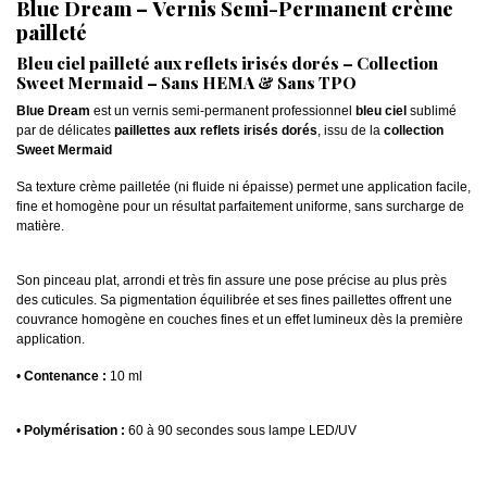
Blue Dream – Vernis Semi-Permanent crème
pailleté
Bleu ciel pailleté aux reflets irisés dorés – Collection
Sweet Mermaid – Sans HEMA & Sans TPO
Blue Dream
est un vernis semi-permanent professionnel
bleu ciel
sublimé
par de délicates
paillettes aux reflets irisés dorés
, issu de la
collection
Sweet Mermaid
Sa texture crème pailletée (ni fluide ni épaisse) permet une application facile,
fine et homogène pour un résultat parfaitement uniforme, sans surcharge de
matière.
Son pinceau plat, arrondi et très fin assure une pose précise au plus près
des cuticules. Sa pigmentation équilibrée et ses fines paillettes offrent une
couvrance homogène en couches fines et un effet lumineux dès la première
application.
•
Contenance :
10 ml
•
Polymérisation :
60 à 90 secondes sous lampe LED/UV