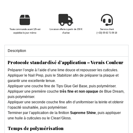
Toute commande avant 12h est
Livraison offerte à partir de 150 €
Service client
expédiée le jour même
d'achat
(+33) 05 62 71 09 18
Description
Protocole standardisé d’application – Vernis Couleur
Préparer l’ongle à l’aide d’une lime douce et repousser les cuticules.
Appliquer le Nail Prep, puis le Stabilizer afin de préparer la plaque et
garantir une excellente tenue.
Appliquer une couche fine de Tips Glue Gel Base, puis polymériser.
Appliquer une première couche
très fine et non opaque
de Blue Dream,
puis polymériser.
Appliquer une seconde couche fine afin d’uniformiser la teinte et obtenir
l’opacité souhaitée, puis polymériser.
Terminer par l’application de la finition
Supreme Shine
, puis appliquer
une huile à cuticules ou le Clean’Gloss.
Temps de polymérisation