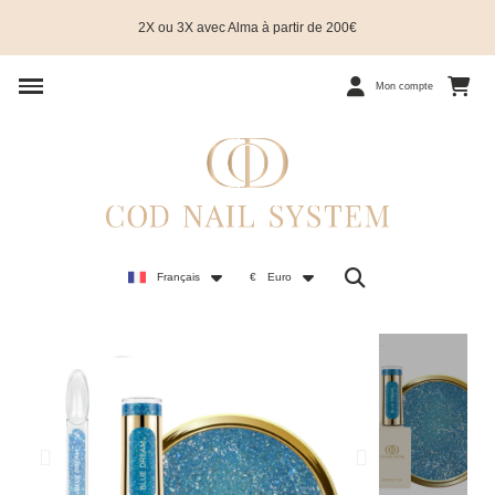
2X ou 3X avec Alma à partir de 200€
Mon compte
Français
€
Euro