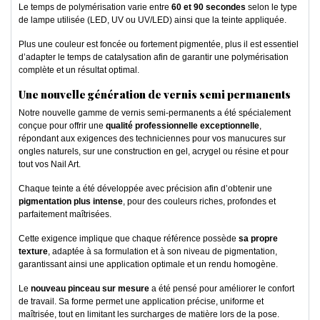
Le temps de polymérisation varie entre
60 et 90 secondes
selon le type
de lampe utilisée (LED, UV ou UV/LED) ainsi que la teinte appliquée.
Plus une couleur est foncée ou fortement pigmentée, plus il est essentiel
d’adapter le temps de catalysation afin de garantir une polymérisation
complète et un résultat optimal.
Une nouvelle génération de vernis semi permanents
Notre nouvelle gamme de vernis semi-permanents a été spécialement
conçue pour offrir une
qualité professionnelle exceptionnelle
,
répondant aux exigences des techniciennes pour vos manucures sur
ongles naturels, sur une construction en gel, acrygel ou résine et pour
tout vos Nail Art.
Chaque teinte a été développée avec précision afin d’obtenir une
pigmentation plus intense
, pour des couleurs riches, profondes et
parfaitement maîtrisées.
Cette exigence implique que chaque référence possède
sa propre
texture
, adaptée à sa formulation et à son niveau de pigmentation,
garantissant ainsi une application optimale et un rendu homogène.
Le
nouveau pinceau sur mesure
a été pensé pour améliorer le confort
de travail. Sa forme permet une application précise, uniforme et
maîtrisée, tout en limitant les surcharges de matière lors de la pose.