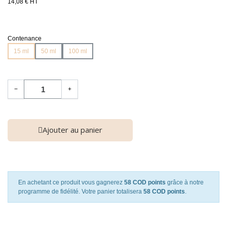
14,08 € HT
Contenance
15 ml
50 ml
100 ml
−
+
Ajouter au panier
En achetant ce produit vous gagnerez
58 COD points
grâce à notre
programme de fidélité. Votre panier totalisera
58 COD points
.