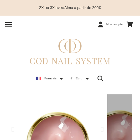
2X ou 3X avec Alma à partir de 200€
Mon compte
Français
€
Euro