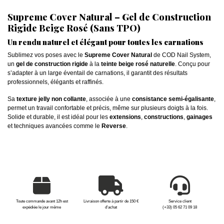
Supreme Cover Natural – Gel de Construction
Rigide Beige Rosé (Sans TPO)
Un rendu naturel et élégant pour toutes les carnations
Sublimez vos poses avec le
Supreme Cover Natural
de COD Nail System,
un
gel de construction rigide
à la
teinte beige rosé naturelle
. Conçu pour
s’adapter à un large éventail de carnations, il garantit des résultats
professionnels, élégants et raffinés.
Sa
texture jelly non collante
, associée à une
consistance semi-égalisante
,
permet un travail confortable et précis, même sur plusieurs doigts à la fois.
Solide et durable, il est idéal pour les
extensions
,
constructions
,
gainages
et techniques avancées comme le
Reverse
.
Toute commande avant 12h est
Livraison offerte à partir de 150 €
Service client
expédiée le jour même
d'achat
(+33) 05 62 71 09 18