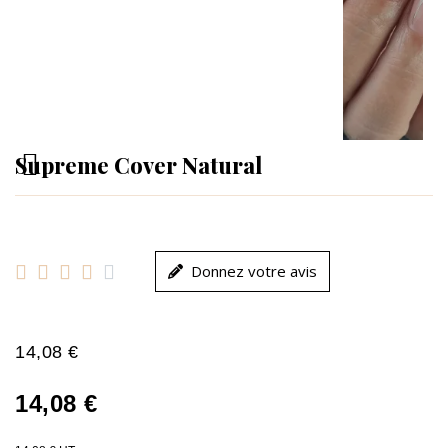
Supreme Cover Natural





Donnez votre avis
14,08 €
14,08 €