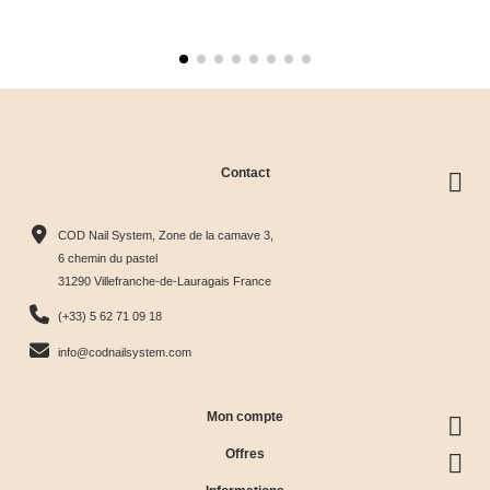
Contact
COD Nail System, Zone de la camave 3,
6 chemin du pastel
31290 Villefranche-de-Lauragais France
(+33) 5 62 71 09 18
info@codnailsystem.com
Mon compte
Offres