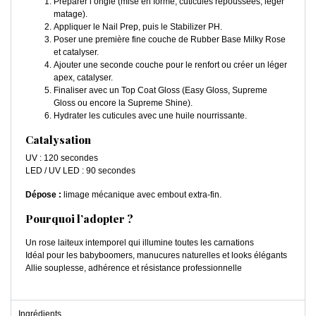
Préparer l’ongle (mise en forme, cuticules repoussées, léger
matage).
Appliquer le Nail Prep, puis le Stabilizer PH.
Poser une première fine couche de Rubber Base Milky Rose
et catalyser.
Ajouter une seconde couche pour le renfort ou créer un léger
apex, catalyser.
Finaliser avec un Top Coat Gloss (Easy Gloss, Supreme
Gloss ou encore la Supreme Shine).
Hydrater les cuticules avec une huile nourrissante.
Catalysation
UV : 120 secondes
LED / UV LED : 90 secondes
Dépose :
limage mécanique avec embout extra-fin.
Pourquoi l’adopter ?
Un rose laiteux intemporel qui illumine toutes les carnations
Idéal pour les babyboomers, manucures naturelles et looks élégants
Allie souplesse, adhérence et résistance professionnelle
Ingrédients