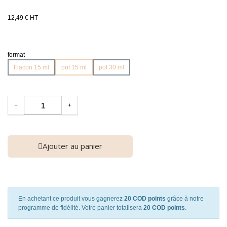
12,49 € HT
format
Flacon 15 ml
pot 15 ml
pot 30 ml
−
+
Ajouter au panier
En achetant ce produit vous gagnerez
20 COD points
grâce à notre
programme de fidélité. Votre panier totalisera
20 COD points
.