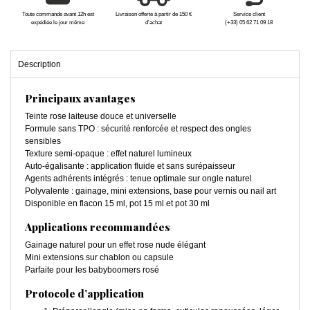
Toute commande avant 12h est
Livraison offerte à partir de 150 €
Service client
expédiée le jour même
d'achat
(+33) 05 62 71 09 18
Description
Principaux avantages
Teinte rose laiteuse douce et universelle
Formule sans TPO : sécurité renforcée et respect des ongles
sensibles
Texture semi-opaque : effet naturel lumineux
Auto-égalisante : application fluide et sans surépaisseur
Agents adhérents intégrés : tenue optimale sur ongle naturel
Polyvalente : gainage, mini extensions, base pour vernis ou nail art
Disponible en flacon 15 ml, pot 15 ml et pot 30 ml
Applications recommandées
Gainage naturel pour un effet rose nude élégant
Mini extensions sur chablon ou capsule
Parfaite pour les babyboomers rosé
Protocole d’application