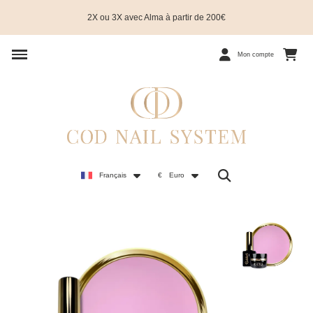
2X ou 3X avec Alma à partir de 200€
Mon compte
Français
€
Euro