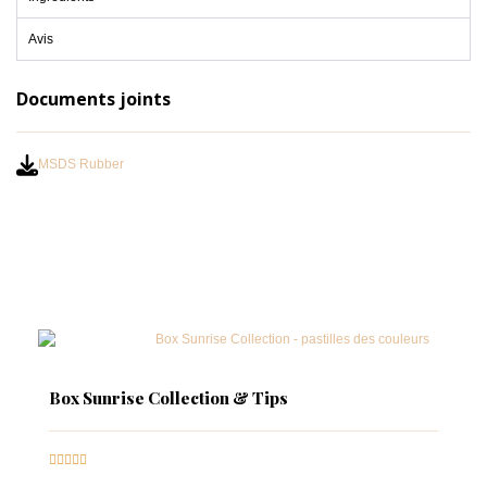
Avis
Documents joints
MSDS Rubber
Box Sunrise Collection & Tips




