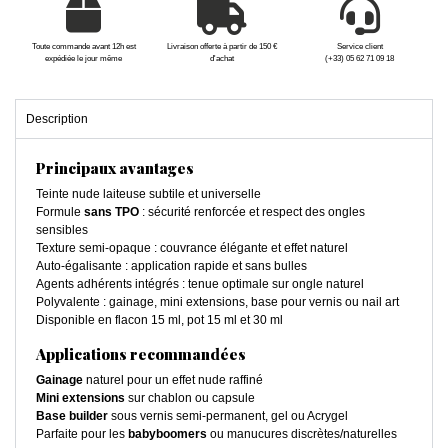
Toute commande avant 12h est
Livraison offerte à partir de 150 €
Service client
expédiée le jour même
d'achat
(+33) 05 62 71 09 18
Description
Principaux avantages
Teinte nude laiteuse subtile et universelle
Formule
sans TPO
: sécurité renforcée et respect des ongles
sensibles
Texture semi-opaque : couvrance élégante et effet naturel
Auto-égalisante : application rapide et sans bulles
Agents adhérents intégrés : tenue optimale sur ongle naturel
Polyvalente : gainage, mini extensions, base pour vernis ou nail art
Disponible en flacon 15 ml, pot 15 ml et 30 ml
Applications recommandées
Gainage
naturel pour un effet nude raffiné
Mini extensions
sur chablon ou capsule
Base builder
sous vernis semi-permanent, gel ou Acrygel
Parfaite pour les
babyboomers
ou manucures discrètes/naturelles