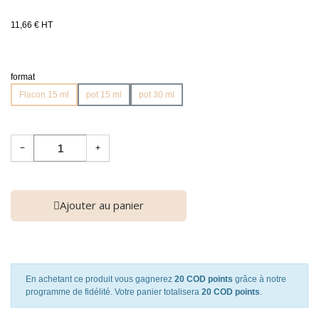
11,66 € HT
format
Flacon 15 ml
pot 15 ml
pot 30 ml
−
+
Ajouter au panier
En achetant ce produit vous gagnerez
20 COD points
grâce à notre
programme de fidélité. Votre panier totalisera
20 COD points
.