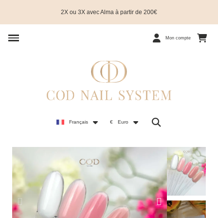
2X ou 3X avec Alma à partir de 200€
Mon compte
Français
€
Euro