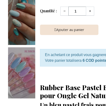
Quantité :
−
+
Ajouter au panier
En achetant ce produit vous gagner
Votre panier totalisera
6 COD point
Rubber Base Pastel B
pour Ongle Gel Nat
Un bleu pastel frais pou