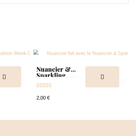
Nuancier &
Sparkling
Collection





2,00 €