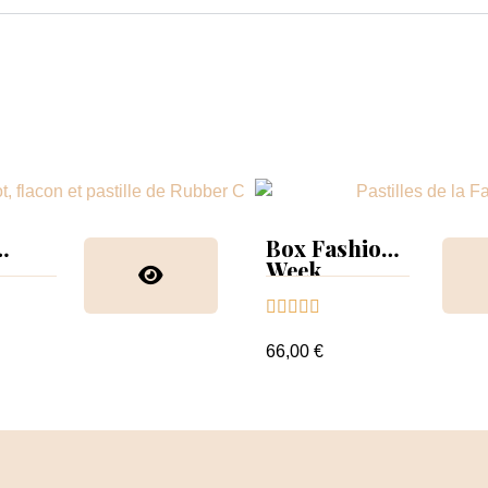
Box Fashion
Week
collection &





nuancier
66,00 €