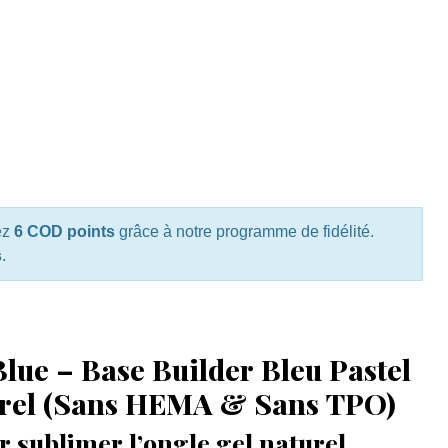
ez
6 COD points
grâce à notre programme de fidélité.
s
.
lue – Base Builder Bleu Pastel
urel (Sans HEMA & Sans TPO)
r sublimer l’ongle gel naturel