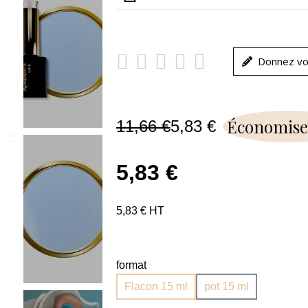





Donnez vo
Économise
11,66 €
5,83 €
5,83 €
5,83 € HT
format
Flacon 15 ml
pot 15 ml