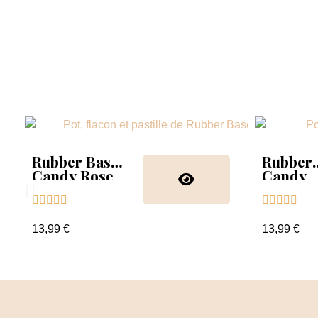
Rubber Base
Rubber
Candy Rose
Candy
Glitter










13,99 €
13,99 €