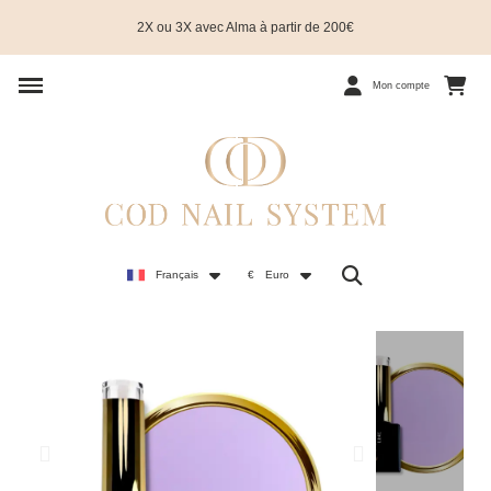
2X ou 3X avec Alma à partir de 200€
Mon compte
Français
€
Euro