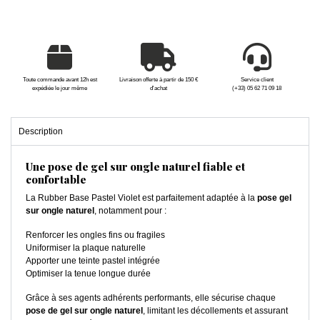
Toute commande avant 12h est
Livraison offerte à partir de 150 €
Service client
expédiée le jour même
d'achat
(+33) 05 62 71 09 18
Description
Une pose de gel sur ongle naturel fiable et
confortable
La Rubber Base Pastel Violet est parfaitement adaptée à la
pose gel
sur ongle naturel
, notamment pour :
Renforcer les ongles fins ou fragiles
Uniformiser la plaque naturelle
Apporter une teinte pastel intégrée
Optimiser la tenue longue durée
Grâce à ses agents adhérents performants, elle sécurise chaque
pose de gel sur ongle naturel
, limitant les décollements et assurant