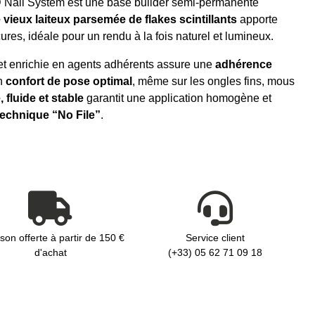
Nail System est une base builder semi-permanente
e vieux laiteux parsemée de flakes scintillants
apporte
res, idéale pour un rendu à la fois naturel et lumineux.
e et enrichie en agents adhérents assure une
adhérence
n
confort de pose optimal
, même sur les ongles fins, mous
 fluide et stable
garantit une application homogène et
technique “No File”
.
ison offerte à partir de 150 €
Service client
d'achat
(+33) 05 62 71 09 18