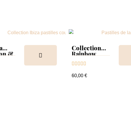
a
Collection
ion &
Rainbow
Tips &





nuancier
60,00 €