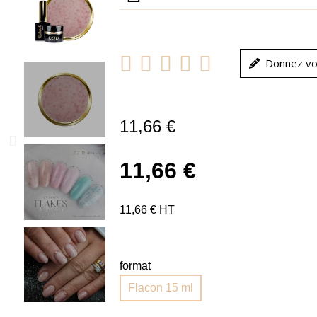





Donnez vo
11,66 €
11,66 €
11,66 € HT
format
Flacon 15 ml