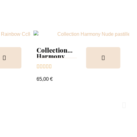
Collection
Harmony
Tips &





nuancier
65,00 €