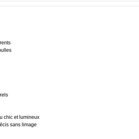
rents
bulles
rels
u chic et lumineux
écis sans limage