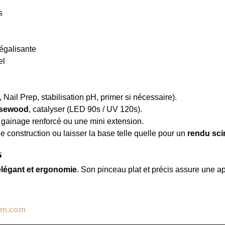
s
-égalisante
el
, Nail Prep, stabilisation pH, primer si nécessaire).
osewood
, catalyser (LED 90s / UV 120s).
gainage renforcé ou une mini extension.
 construction ou laisser la base telle quelle pour un
rendu scin
s
élégant et ergonomie
. Son pinceau plat et précis assure une ap
em.com