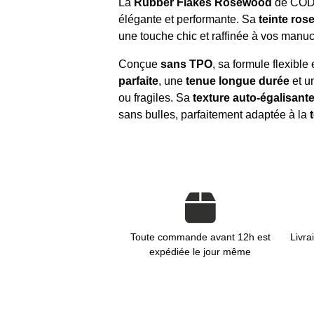
La
Rubber Flakes Rosewood
de COD 
élégante et performante. Sa
teinte ros
une touche chic et raffinée à vos manucu
Conçue
sans TPO
, sa formule flexibl
parfaite
, une
tenue longue durée
et u
ou fragiles. Sa
texture auto-égalisante,
sans bulles, parfaitement adaptée à la
Toute commande avant 12h est
Livra
expédiée le jour même