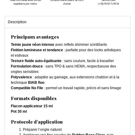
Toute commande avant 12h est
Livraison offerte à partir de 150 €
Service client
expédiée le jour même
d'achat
(+33) 05 62 71 09 18
Description
Principaux avantages
Teinte jaune néon intense
avec reflets shimmer scintillants
Finition lumineuse et tendance
: parfaite pour des looks artistiques
et estivaux
Texture fluide auto-égalisante
: sans coulure, facile à travailler
Formulation douce
: sans TPO & sans HEMA, respectueuse des
ongles sensibles
Polyvalence
: adaptée au gainage, aux extensions chablon et à la
technique
BIAB fluo
Compatible No File
: permet un travail rapide, précis et sans limage
Formats disponibles
Flacon applicateur 15 ml
Pot 30 ml
Protocole d’application
Préparer l’ongle naturel.