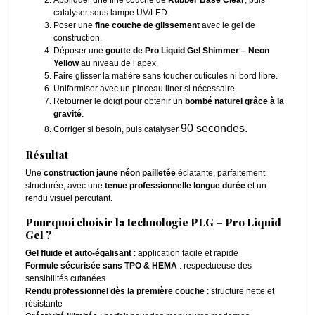
Appliquer une fine couche de
Rubber Base Clear
, puis
catalyser sous lampe UV/LED.
Poser une
fine couche de glissement
avec le gel de
construction.
Déposer une
goutte de Pro Liquid Gel Shimmer – Neon
Yellow
au niveau de l’apex.
Faire glisser la matière sans toucher cuticules ni bord libre.
Uniformiser avec un pinceau liner si nécessaire.
Retourner le doigt pour obtenir un
bombé naturel grâce à la
gravité
.
90 secondes.
Corriger si besoin, puis catalyser
Résultat
Une
construction jaune néon pailletée
éclatante, parfaitement
structurée, avec une
tenue professionnelle longue durée
et un
rendu visuel percutant.
Pourquoi choisir la technologie PLG – Pro Liquid
Gel ?
Gel fluide et auto-égalisant
: application facile et rapide
Formule sécurisée sans TPO & HEMA
: respectueuse des
sensibilités cutanées
Rendu professionnel dès la première couche
: structure nette et
résistante