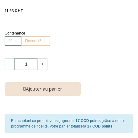
11,63 € HT
Contenance
30 ml
Flacon 15 ml
−
+
Ajouter au panier
En achetant ce produit vous gagnerez
17 COD points
grâce à notre
programme de fidélité. Votre panier totalisera
17 COD points
.