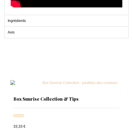
Ingrédients
Avis
Box Sunrise Collection & Tips





33,33 €