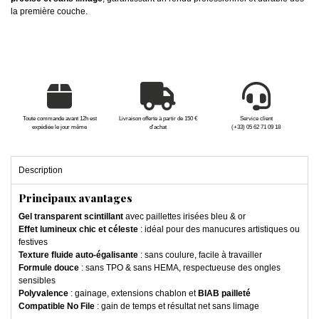
la première couche.
Toute commande avant 12h est
Livraison offerte à partir de 150 €
Service client
expédiée le jour même
d'achat
(+33) 05 62 71 09 18
Description
Principaux avantages
Gel transparent scintillant
avec paillettes irisées bleu & or
Effet lumineux chic et céleste
: idéal pour des manucures artistiques ou
festives
Texture fluide auto-égalisante
: sans coulure, facile à travailler
Formule douce
: sans TPO & sans HEMA, respectueuse des ongles
sensibles
Polyvalence
: gainage, extensions chablon et
BIAB pailleté
Compatible No File
: gain de temps et résultat net sans limage