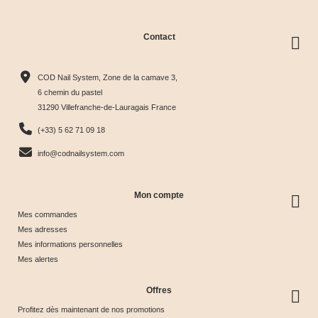
Contact
Collection
Box
Box Cat
Collection
Harmony
Candy
Eye
Cat Eye
COD Nail System, Zone de la camave 3,
Tips &





Collection





Crystal





Soie &





6 chemin du pastel
31290 Villefranche-de-Lauragais France
nuancier
& Tips
Glow &
Tips
65,00 €
40,00 €
44,17 €
44,17 €
(+33) 5 62 71 09 18
Tips
info@codnailsystem.com
Mon compte
Mes commandes
Mes adresses
Mes informations personnelles
Mes alertes
Offres
Profitez dès maintenant de nos promotions