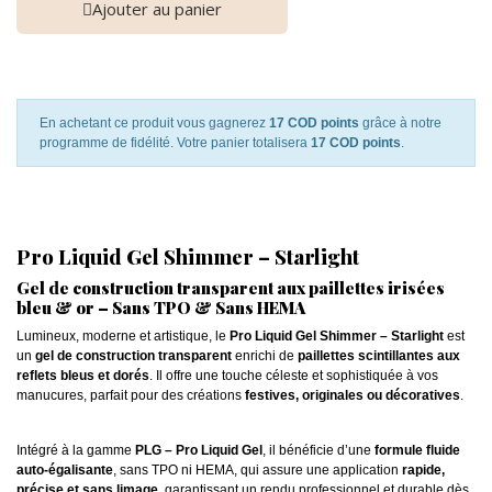
Ajouter au panier
En achetant ce produit vous gagnerez
17 COD points
grâce à notre
programme de fidélité. Votre panier totalisera
17 COD points
.
Pro Liquid Gel Shimmer – Starlight
Gel de construction transparent aux paillettes irisées
bleu & or – Sans TPO & Sans HEMA
Lumineux, moderne et artistique, le
Pro Liquid Gel Shimmer – Starlight
est
un
gel de construction transparent
enrichi de
paillettes scintillantes aux
reflets bleus et dorés
. Il offre une touche céleste et sophistiquée à vos
manucures, parfait pour des créations
festives, originales ou décoratives
.
Intégré à la gamme
PLG – Pro Liquid Gel
, il bénéficie d’une
formule fluide
auto-égalisante
, sans TPO ni HEMA, qui assure une application
rapide,
précise et sans limage
, garantissant un rendu professionnel et durable dès