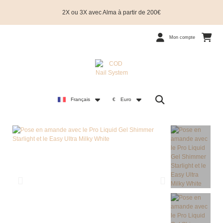
2X ou 3X avec Alma à partir de 200€
Mon compte
Français
€
Euro