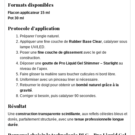
Formats disponibles
Flacon applicateur 15 ml
Pot 30 ml
Protocole d’application
Préparer l’ongle naturel.
Appliquer une fine couche de
Rubber Base Clear
, catalyser sous
lampe UV/LED.
Poser une
fine couche de glissement
avec le gel de
construction.
Déposer une
goutte de Pro Liquid Gel Shimmer – Starlight
au
niveau de l’apex.
Faire glisser la matière sans toucher cuticules ni bord libre.
Uniformiser avec un pinceau liner si nécessaire.
Retourner le doigt pour obtenir un
bombé naturel grâce à la
gravité
.
Corriger si besoin, puis catalyser 90 secondes.
Résultat
Une
construction transparente scintillante
, aux reflets célestes bleus et
dorés, parfaitement structurée, avec une
tenue professionnelle longue
durée
.
Pourquoi choisir la technologie PLG – Pro Liquid Gel