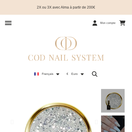
2X ou 3X avec Alma à partir de 200€
Mon compte
Français
€
Euro