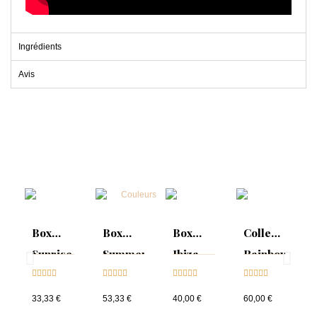
Ingrédients
Avis
Box
Box
Box
Collection
Sunrise
Summer
Ibiza
Rainbow
Collection





Mood :





Collection





Tips &





& Tips
ON
& Tips
nuancier
33,33 €
53,33 €
40,00 €
60,00 €