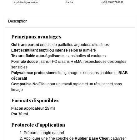
expédiée le jour même
d'achat
(+33) 05 62 71 09 18
Description
Principaux avantages
Gel transparent
enrichi de paillettes argentées ultra fines
Effet scintillant subtil ou intense
selon la lumière
Texture fluide auto-égalisante
: sans bulles ni coulures
Formule douce
: sans TPO & sans HEMA, respectueuse des ongles
sensibles
Polyvalence professionnelle
: gainage, extensions chablon et
BIAB
décoratif
Compatible No File
: pour un travail rapide et un résultat net sans
limage
Formats disponibles
Flacon applicateur 15 ml
Pot 30 ml
Protocole d’application
Préparer l’ongle naturel.
Appliquer une fine couche de
Rubber Base Clear
, catalyser