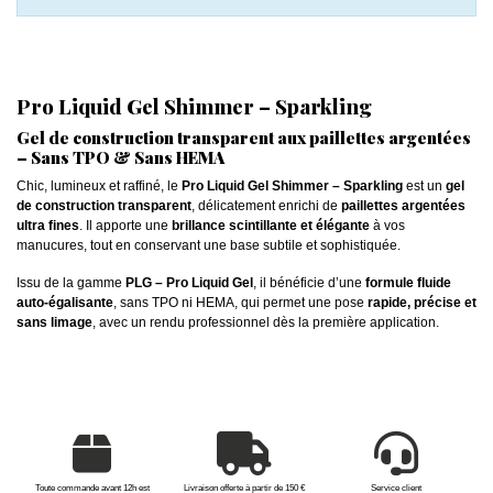
Pro Liquid Gel Shimmer – Sparkling
Gel de construction transparent aux paillettes argentées
– Sans TPO & Sans HEMA
Chic, lumineux et raffiné, le
Pro Liquid Gel Shimmer – Sparkling
est un
gel
de construction transparent
, délicatement enrichi de
paillettes argentées
ultra fines
. Il apporte une
brillance scintillante et élégante
à vos
manucures, tout en conservant une base subtile et sophistiquée.
Issu de la gamme
PLG – Pro Liquid Gel
, il bénéficie d’une
formule fluide
auto-égalisante
, sans TPO ni HEMA, qui permet une pose
rapide, précise et
sans limage
, avec un rendu professionnel dès la première application.
Toute commande avant 12h est
Livraison offerte à partir de 150 €
Service client