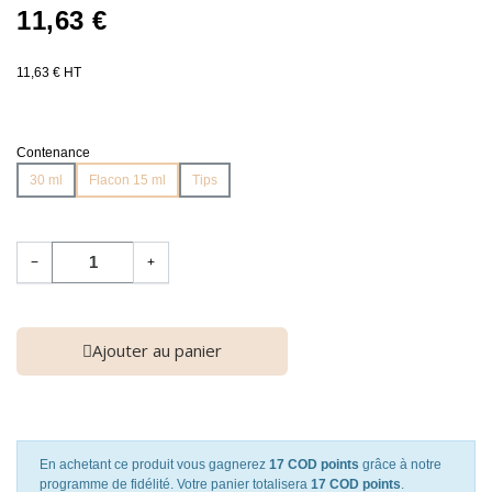
11,63 €
11,63 € HT
Contenance
30 ml
Flacon 15 ml
Tips
−
+
Ajouter au panier
En achetant ce produit vous gagnerez
17 COD points
grâce à notre
programme de fidélité. Votre panier totalisera
17 COD points
.