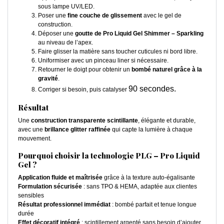
sous lampe UV/LED.
Poser une
fine couche de glissement
avec le gel de
construction.
Déposer une
goutte de Pro Liquid Gel Shimmer – Sparkling
au niveau de l’apex.
Faire glisser la matière sans toucher cuticules ni bord libre.
Uniformiser avec un pinceau liner si nécessaire.
Retourner le doigt pour obtenir un
bombé naturel grâce à la
gravité
.
90 secondes.
Corriger si besoin, puis catalyser
Résultat
Une
construction transparente scintillante
, élégante et durable,
avec une
brillance glitter raffinée
qui capte la lumière à chaque
mouvement.
Pourquoi choisir la technologie PLG – Pro Liquid
Gel ?
Application fluide et maîtrisée
grâce à la texture auto-égalisante
Formulation sécurisée
: sans TPO & HEMA, adaptée aux clientes
sensibles
Résultat professionnel immédiat
: bombé parfait et tenue longue
durée
Effet décoratif intégré
: scintillement argenté sans besoin d’ajouter