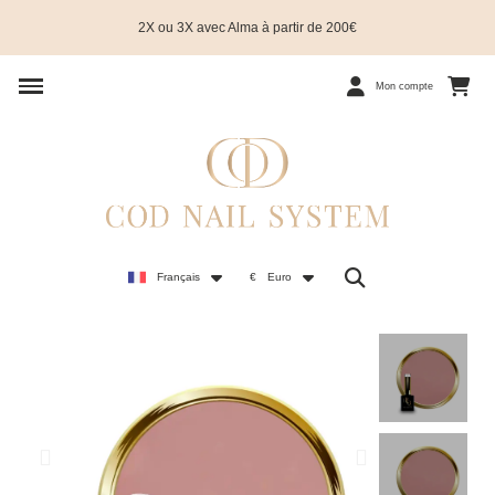
2X ou 3X avec Alma à partir de 200€
Mon compte
Français
€
Euro