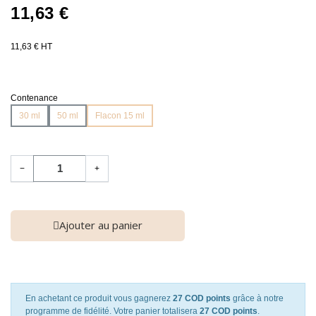
11,63 €
11,63 € HT
Contenance
30 ml
50 ml
Flacon 15 ml
−
+
Ajouter au panier
En achetant ce produit vous gagnerez
27 COD points
grâce à notre
programme de fidélité. Votre panier totalisera
27 COD points
.