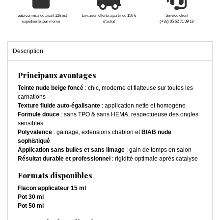
Toute commande avant 12h est
Livraison offerte à partir de 150 €
Service client
expédiée le jour même
d'achat
(+33) 05 62 71 09 18
Description
Principaux avantages
Teinte nude beige foncé
: chic, moderne et flatteuse sur toutes les
carnations
Texture fluide auto-égalisante
: application nette et homogène
Formule douce
: sans TPO & sans HEMA, respectueuse des ongles
sensibles
Polyvalence
: gainage, extensions chablon et
BIAB nude
sophistiqué
Application sans bulles et sans limage
: gain de temps en salon
Résultat durable et professionnel
: rigidité optimale après catalyse
Formats disponibles
Flacon applicateur 15 ml
Pot 30 ml
Pot 50 ml