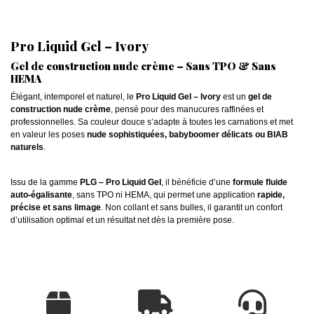
Pro Liquid Gel – Ivory
Gel de construction nude crème – Sans TPO & Sans
HEMA
Élégant, intemporel et naturel, le
Pro Liquid Gel – Ivory
est un
gel de
construction nude crème
, pensé pour des manucures raffinées et
professionnelles. Sa couleur douce s’adapte à toutes les carnations et met
en valeur les poses
nude sophistiquées, babyboomer délicats ou BIAB
naturels
.
Issu de la gamme
PLG – Pro Liquid Gel
, il bénéficie d’une
formule fluide
auto-égalisante
, sans TPO ni HEMA, qui permet une application
rapide,
précise et sans limage
. Non collant et sans bulles, il garantit un confort
d’utilisation optimal et un résultat net dès la première pose.