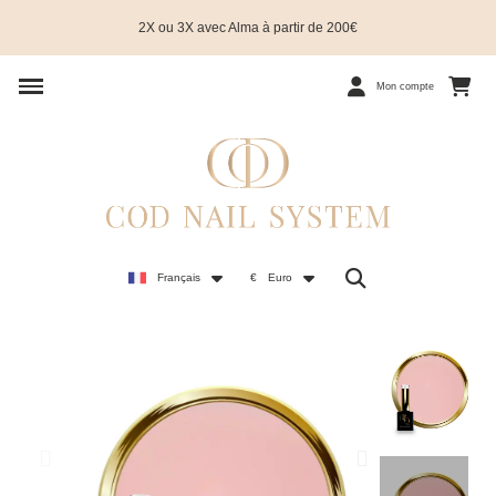
2X ou 3X avec Alma à partir de 200€
Mon compte
Français
€
Euro