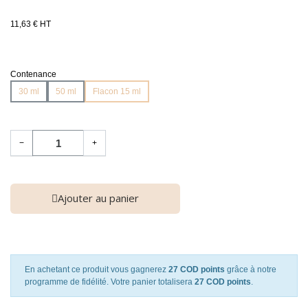
11,63 € HT
Contenance
30 ml
50 ml
Flacon 15 ml
−
+
Ajouter au panier
En achetant ce produit vous gagnerez
27 COD points
grâce à notre
programme de fidélité. Votre panier totalisera
27 COD points
.