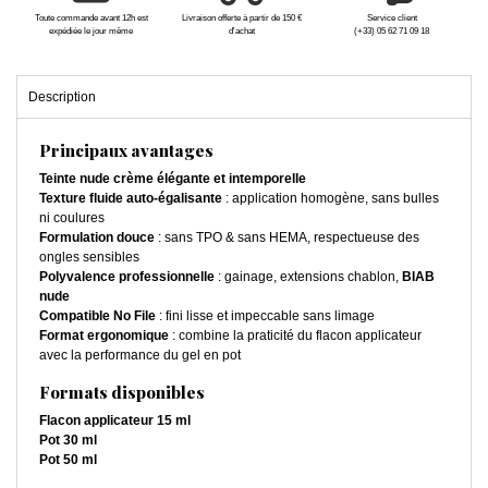
Toute commande avant 12h est
Livraison offerte à partir de 150 €
Service client
expédiée le jour même
d'achat
(+33) 05 62 71 09 18
Description
Principaux avantages
Teinte nude crème élégante et intemporelle
Texture fluide auto-égalisante
: application homogène, sans bulles
ni coulures
Formulation douce
: sans TPO & sans HEMA, respectueuse des
ongles sensibles
Polyvalence professionnelle
: gainage, extensions chablon,
BIAB
nude
Compatible No File
: fini lisse et impeccable sans limage
Format ergonomique
: combine la praticité du flacon applicateur
avec la performance du gel en pot
Formats disponibles
Flacon applicateur 15 ml
Pot 30 ml
Pot 50 ml