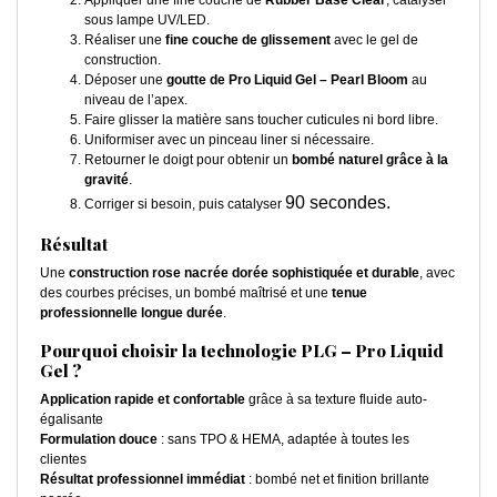
Appliquer une fine couche de
Rubber Base Clear
, catalyser
sous lampe UV/LED.
Réaliser une
fine couche de glissement
avec le gel de
construction.
Déposer une
goutte de Pro Liquid Gel – Pearl Bloom
au
niveau de l’apex.
Faire glisser la matière sans toucher cuticules ni bord libre.
Uniformiser avec un pinceau liner si nécessaire.
Retourner le doigt pour obtenir un
bombé naturel grâce à la
gravité
.
90 secondes.
Corriger si besoin, puis catalyser
Résultat
Une
construction rose nacrée dorée sophistiquée et durable
, avec
des courbes précises, un bombé maîtrisé et une
tenue
professionnelle longue durée
.
Pourquoi choisir la technologie PLG – Pro Liquid
Gel ?
Application rapide et confortable
grâce à sa texture fluide auto-
égalisante
Formulation douce
: sans TPO & HEMA, adaptée à toutes les
clientes
Résultat professionnel immédiat
: bombé net et finition brillante