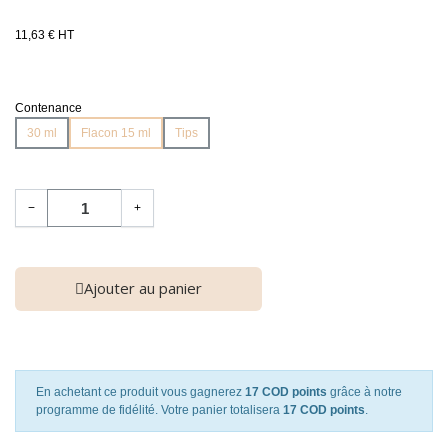
11,63 € HT
Contenance
30 ml
Flacon 15 ml
Tips
−
+
Ajouter au panier
En achetant ce produit vous gagnerez
17 COD points
grâce à notre
programme de fidélité. Votre panier totalisera
17 COD points
.