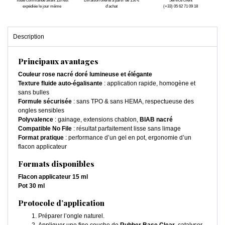
Toute commande avant 12h est
Livraison offerte à partir de 150 €
Service client
expédiée le jour même
d'achat
(+33) 05 62 71 09 18
Description
Principaux avantages
Couleur rose nacré doré lumineuse et élégante
Texture fluide auto-égalisante
: application rapide, homogène et
sans bulles
Formule sécurisée
: sans TPO & sans HEMA, respectueuse des
ongles sensibles
Polyvalence
: gainage, extensions chablon,
BIAB nacré
Compatible No File
: résultat parfaitement lisse sans limage
Format pratique
: performance d’un gel en pot, ergonomie d’un
flacon applicateur
Formats disponibles
Flacon applicateur 15 ml
Pot 30 ml
Protocole d’application
Préparer l’ongle naturel.