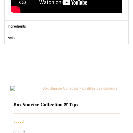
Ingrédients
Avis
Box Sunrise Collection & Tips





33,33 €