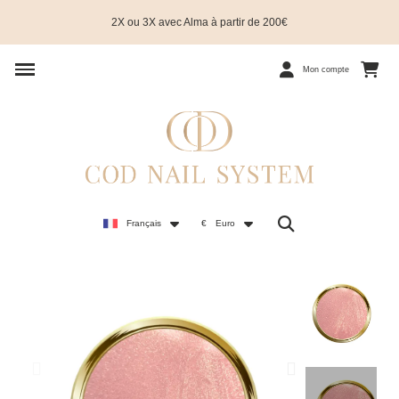
2X ou 3X avec Alma à partir de 200€
Mon compte
Français
€
Euro