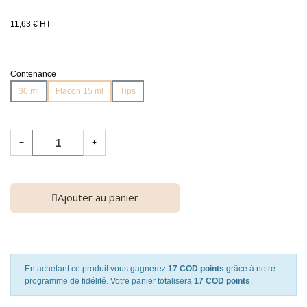
11,63 € HT
Contenance
30 ml
Flacon 15 ml
Tips
−
+
Ajouter au panier
En achetant ce produit vous gagnerez
17 COD points
grâce à notre
programme de fidélité. Votre panier totalisera
17 COD points
.