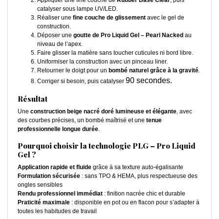
Appliquer une fine couche de
Rubber Base Clear
, puis
catalyser sous lampe UV/LED.
Réaliser une
fine couche de glissement
avec le gel de
construction.
Déposer une
goutte de Pro Liquid Gel – Pearl Nacked
au
niveau de l’apex.
Faire glisser la matière sans toucher cuticules ni bord libre.
Uniformiser la construction avec un pinceau liner.
Retourner le doigt pour un
bombé naturel grâce à la gravité
.
90 secondes.
Corriger si besoin, puis catalyser
Résultat
Une
construction beige nacré doré lumineuse et élégante
, avec
des courbes précises, un bombé maîtrisé et une
tenue
professionnelle longue durée
.
Pourquoi choisir la technologie PLG – Pro Liquid
Gel ?
Application rapide et fluide
grâce à sa texture auto-égalisante
Formulation sécurisée
: sans TPO & HEMA, plus respectueuse des
ongles sensibles
Rendu professionnel immédiat
: finition nacrée chic et durable
Praticité maximale
: disponible en pot ou en flacon pour s’adapter à
toutes les habitudes de travail