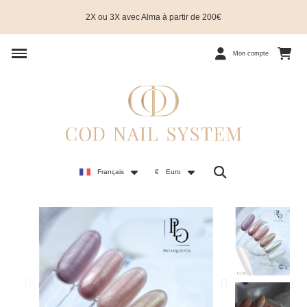
2X ou 3X avec Alma à partir de 200€
Mon compte
Français
€
Euro