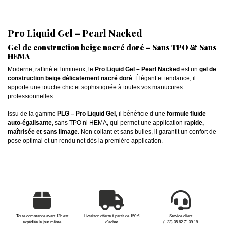
Pro Liquid Gel – Pearl Nacked
Gel de construction beige nacré doré – Sans TPO & Sans
HEMA
Moderne, raffiné et lumineux, le
Pro Liquid Gel – Pearl Nacked
est un
gel de
construction beige délicatement nacré doré
. Élégant et tendance, il
apporte une touche chic et sophistiquée à toutes vos manucures
professionnelles.
Issu de la gamme
PLG – Pro Liquid Gel
, il bénéficie d’une
formule fluide
auto-égalisante
, sans TPO ni HEMA, qui permet une application
rapide,
maîtrisée et sans limage
. Non collant et sans bulles, il garantit un confort de
pose optimal et un rendu net dès la première application.
Toute commande avant 12h est
Livraison offerte à partir de 150 €
Service client
expédiée le jour même
d'achat
(+33) 05 62 71 09 18