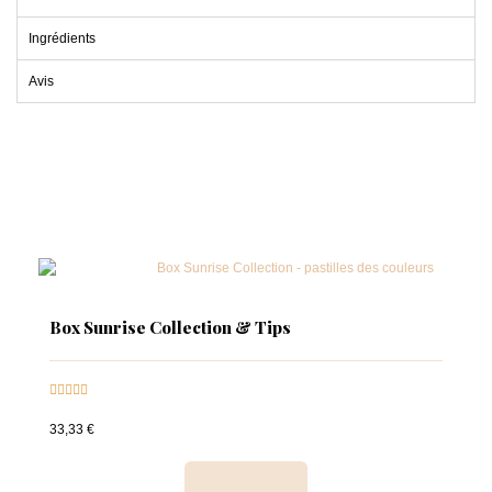
Ingrédients
Avis
Box Sunrise Collection & Tips





33,33 €