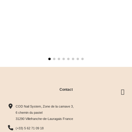
Contact
COD Nail System, Zone de la camave 3,
6 chemin du pastel
31290 Villefranche-de-Lauragais France
(+33) 5 62 71 09 18