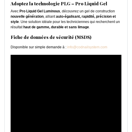
Adoptez la technologie PLG – Pro Liquid Gel
Avec
Pro Liquid Gel Luminous
, découvrez un gel de construction
nouvelle génération
, alliant
auto-égalisant, rapidité, précision et
style
. Une solution idéale pour les techniciennes qui recherchent un
résultat
haut de gamme, durable et sans limage
.
Fiche de données de sécurité (MSDS)
Disponible sur simple demande à :
info@codnailsystem.com