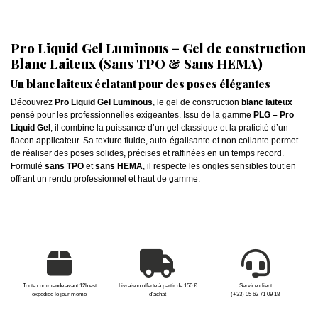
Pro Liquid Gel Luminous – Gel de construction
Blanc Laiteux (Sans TPO & Sans HEMA)
Un blanc laiteux éclatant pour des poses élégantes
Découvrez
Pro Liquid Gel Luminous
, le gel de construction
blanc laiteux
pensé pour les professionnelles exigeantes. Issu de la gamme
PLG – Pro
Liquid Gel
, il combine la puissance d’un gel classique et la praticité d’un
flacon applicateur. Sa texture fluide, auto-égalisante et non collante permet
de réaliser des poses solides, précises et raffinées en un temps record.
Formulé
sans TPO
et
sans HEMA
, il respecte les ongles sensibles tout en
offrant un rendu professionnel et haut de gamme.
Toute commande avant 12h est
Livraison offerte à partir de 150 €
Service client
expédiée le jour même
d'achat
(+33) 05 62 71 09 18