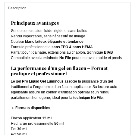
Description
Principaux avantages
Gel de construction fluide, rigide et sans bulles
Rendu impeccable, sans nécessité de limage
Couleur
blanc laiteux élégante et tendance
Formule professionnelle
sans TPO & sans HEMA
Parfait pour : gainage, extensions au chablon, technique
BIAB
Compatible avec la
méthode No File
pour un travail rapide et précis
La performance d’un gel en flacon – Format
pratique et professionnel
Le gel
Pro Liquid Gel Luminous
associe la puissance d’un gel
traditionnel à l’ergonomie d’un flacon applicateur. Sa texture auto-
égalisante assure un confort d’utilisation optimal et un rendu
parfaitement homogène, idéal pour la
technique No File
.
🔹
Formats disponibles
:
Flacon applicateur
15 ml
Recharge professionnelle
50 ml
Pot
30 ml
Pot
50 ml