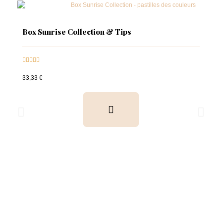
Box Sunrise Collection & Tips





33,33 €