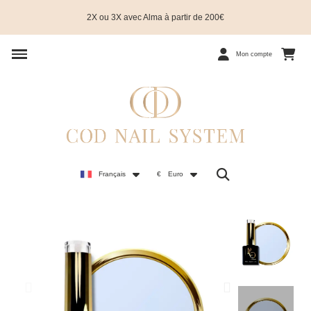
2X ou 3X avec Alma à partir de 200€
Mon compte
Français
€
Euro