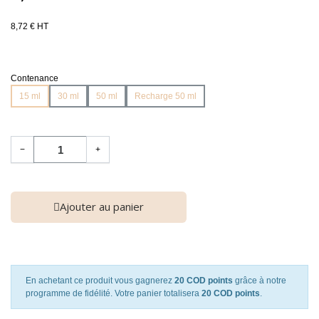
8,72 € HT
Contenance
15 ml
30 ml
50 ml
Recharge 50 ml
−
+
Ajouter au panier
En achetant ce produit vous gagnerez
20 COD points
grâce à notre
programme de fidélité. Votre panier totalisera
20 COD points
.