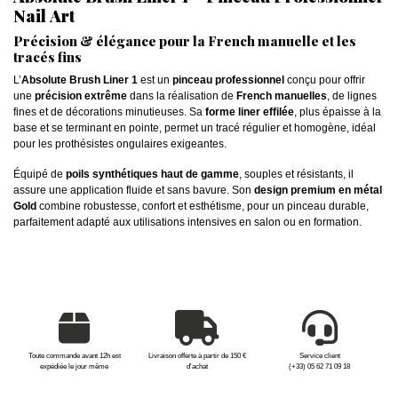
Nail Art
Précision & élégance pour la French manuelle et les
tracés fins
L’
Absolute Brush Liner 1
est un
pinceau professionnel
conçu pour offrir
une
précision extrême
dans la réalisation de
French manuelles
, de lignes
fines et de décorations minutieuses. Sa
forme liner effilée
, plus épaisse à la
base et se terminant en pointe, permet un tracé régulier et homogène, idéal
pour les prothésistes ongulaires exigeantes.
Équipé de
poils synthétiques haut de gamme
, souples et résistants, il
assure une application fluide et sans bavure. Son
design premium en métal
Gold
combine robustesse, confort et esthétisme, pour un pinceau durable,
parfaitement adapté aux utilisations intensives en salon ou en formation.
Toute commande avant 12h est
Livraison offerte à partir de 150 €
Service client
expédiée le jour même
d'achat
(+33) 05 62 71 09 18