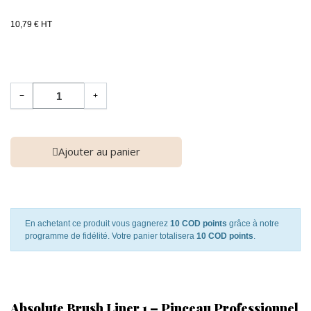
10,79 € HT
−
+
Ajouter au panier
En achetant ce produit vous gagnerez
10 COD points
grâce à notre
programme de fidélité. Votre panier totalisera
10 COD points
.
Absolute Brush Liner 1 – Pinceau Professionnel