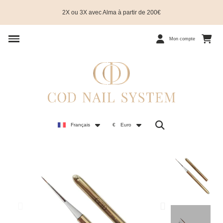
2X ou 3X avec Alma à partir de 200€
Mon compte
Français
€
Euro