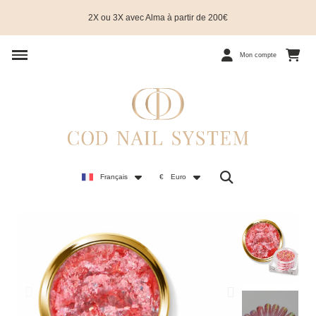
2X ou 3X avec Alma à partir de 200€
Mon compte
Français
€
Euro