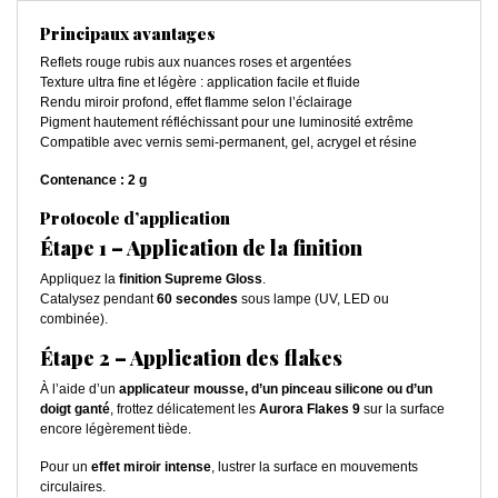
Principaux avantages
Reflets rouge rubis aux nuances roses et argentées
Texture ultra fine et légère : application facile et fluide
Rendu miroir profond, effet flamme selon l’éclairage
Pigment hautement réfléchissant pour une luminosité extrême
Compatible avec vernis semi-permanent, gel, acrygel et résine
Contenance : 2 g
Protocole d’application
Étape 1 – Application de la finition
Appliquez la
finition Supreme Gloss
.
Catalysez pendant
60 secondes
sous lampe (UV, LED ou
combinée).
Étape 2 – Application des flakes
À l’aide d’un
applicateur mousse, d’un pinceau silicone ou d’un
doigt ganté
, frottez délicatement les
Aurora Flakes 9
sur la surface
encore légèrement tiède.
Pour un
effet miroir intense
, lustrer la surface en mouvements
circulaires.