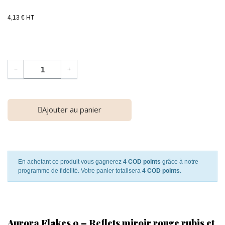
4,13 € HT
−
+
Ajouter au panier
En achetant ce produit vous gagnerez
4 COD points
grâce à notre
programme de fidélité. Votre panier totalisera
4 COD points
.
Aurora Flakes 9 – Reflets miroir rouge rubis et