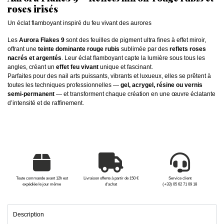
roses irisés
Un éclat flamboyant inspiré du feu vivant des aurores
Les
Aurora Flakes 9
sont des feuilles de pigment ultra fines à effet miroir,
offrant une
teinte dominante rouge rubis
sublimée par des
reflets roses
nacrés et argentés
. Leur éclat flamboyant capte la lumière sous tous les
angles, créant un
effet feu vivant
unique et fascinant.
Parfaites pour des nail arts puissants, vibrants et luxueux, elles se prêtent à
toutes les techniques professionnelles —
gel, acrygel, résine ou vernis
semi-permanent
— et transforment chaque création en une œuvre éclatante
d’intensité et de raffinement.
Toute commande avant 12h est
Livraison offerte à partir de 150 €
Service client
expédiée le jour même
d'achat
(+33) 05 62 71 09 18
Description