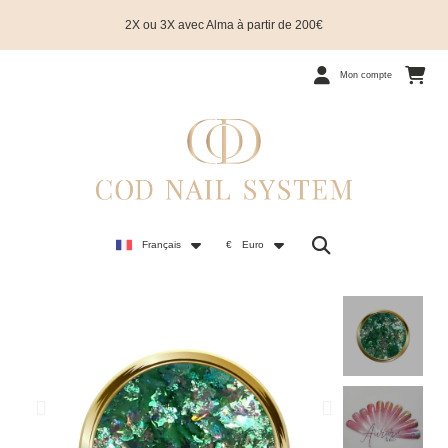
2X ou 3X avec Alma à partir de 200€
Mon compte
Français
€
Euro