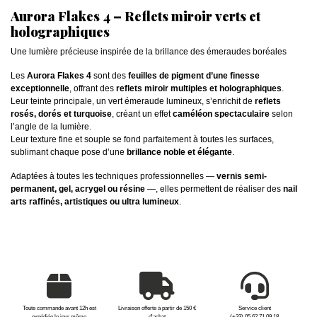
Aurora Flakes 4 – Reflets miroir verts et
holographiques
Une lumière précieuse inspirée de la brillance des émeraudes boréales
Les
Aurora Flakes 4
sont des
feuilles de pigment d’une finesse
exceptionnelle
, offrant des
reflets miroir multiples et holographiques
.
Leur teinte principale, un vert émeraude lumineux, s’enrichit de
reflets
rosés, dorés et turquoise
, créant un effet
caméléon spectaculaire
selon
l’angle de la lumière.
Leur texture fine et souple se fond parfaitement à toutes les surfaces,
sublimant chaque pose d’une
brillance noble et élégante
.
Adaptées à toutes les techniques professionnelles —
vernis semi-
permanent, gel, acrygel ou résine
—, elles permettent de réaliser des
nail
arts raffinés, artistiques ou ultra lumineux
.
Toute commande avant 12h est
Livraison offerte à partir de 150 €
Service client
expédiée le jour même
d'achat
(+33) 05 62 71 09 18