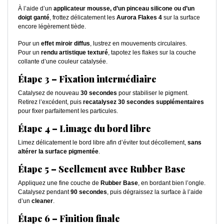
À l’aide d’un
applicateur mousse, d’un pinceau silicone ou d’un
doigt ganté
, frottez délicatement les
Aurora Flakes 4
sur la surface
encore légèrement tiède.
Pour un
effet miroir diffus
, lustrez en mouvements circulaires.
Pour un
rendu artistique texturé
, tapotez les flakes sur la couche
collante d’une couleur catalysée.
Étape 3 – Fixation intermédiaire
Catalysez de nouveau
30 secondes
pour stabiliser le pigment.
Retirez l’excédent, puis
recatalysez 30 secondes supplémentaires
pour fixer parfaitement les particules.
Étape 4 – Limage du bord libre
Limez délicatement le bord libre afin d’éviter tout décollement,
sans
altérer la surface pigmentée
.
Étape 5 – Scellement avec Rubber Base
Appliquez une fine couche de
Rubber Base
, en bordant bien l’ongle.
Catalysez pendant
90 secondes
, puis dégraissez la surface à l’aide
d’un
cleaner
.
Étape 6 – Finition finale