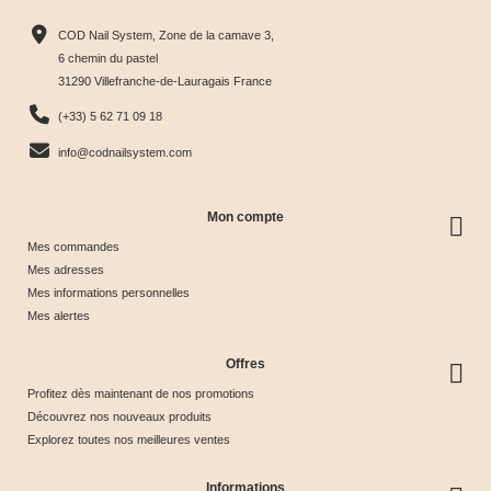
Harmony
Candy
Eye
Cat Eye
COD Nail System, Zone de la camave 3,
Tips &





Collection





Crystal





Soie &





6 chemin du pastel
31290 Villefranche-de-Lauragais France
nuancier
& Tips
Glow &
Tips
65,00 €
40,00 €
44,17 €
44,17 €
(+33) 5 62 71 09 18
Tips
info@codnailsystem.com
Mon compte
Mes commandes
Mes adresses
Mes informations personnelles
Mes alertes
Offres
Profitez dès maintenant de nos promotions
Découvrez nos nouveaux produits
Explorez toutes nos meilleures ventes
Informations