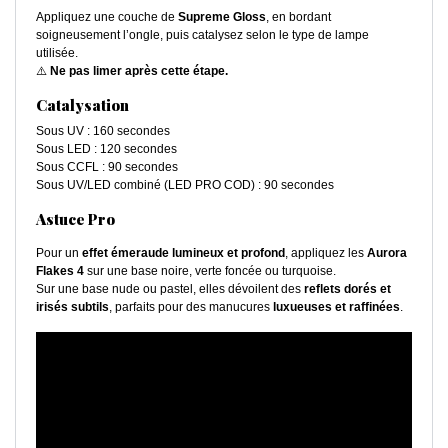
Appliquez une couche de
Supreme Gloss
, en bordant
soigneusement l’ongle, puis catalysez selon le type de lampe
utilisée.
⚠️
Ne pas limer après cette étape.
Catalysation
Sous UV : 160 secondes
Sous LED : 120 secondes
Sous CCFL : 90 secondes
Sous UV/LED combiné (LED PRO COD) : 90 secondes
Astuce Pro
Pour un
effet émeraude lumineux et profond
, appliquez les
Aurora
Flakes 4
sur une base noire, verte foncée ou turquoise.
Sur une base nude ou pastel, elles dévoilent des
reflets dorés et
irisés subtils
, parfaits pour des manucures
luxueuses et raffinées
.