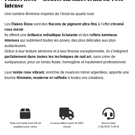
intense
Une lumière féminine inspirée de l’éclat du quartz rose
Les
Flakes Rose
sont des
flocons de pigment ultra fins
à l’effet
chromé
rose miroir
.
Ils offrent une
brillance métallique éclatante
et des
reflets lumineux
intenses
qui subliment toutes les poses, des plus délicates aux plus
audacieuses.
Grâce à leur texture aérienne et à leur finesse exceptionnelle, ils s’intègrent
parfaitement dans toutes les techniques de nail art
, sans créer de
surépaisseur, pour un rendu fluide, homogène et hautement professionnel.
Leur
teinte rose vibrant
, enrichie de nuances miroir argentées, apporte une
touche
féminine, moderne et raffinée
à toutes vos créations.
Toute commande avant 12h est
Livraison offerte à partir de 150 €
Service client
expédiée le jour même
d'achat
(+33) 05 62 71 09 18