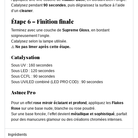
Catalysez pendant
90 secondes
, puis dégraissez la surface à l’aide
d’un
cleaner
.
Étape 6 – Finition finale
Terminez avec une couche de
Supreme Gloss
, en bordant
soigneusement l’ongle.
Catalysez selon la lampe utilisée.
⚠️
Ne pas limer après cette étape.
Catalysation
Sous UV : 160 secondes
Sous LED : 120 secondes
Sous CCFL : 90 secondes
Sous UV/LED combiné (LED PRO COD) : 90 secondes
Astuce Pro
Pour un effet
rose miroir éclatant et profond
, appliquez les
Flakes
Rose
sur une base nude, blanche ou rose poudré.
Sur une base foncée, l’effet devient
métallique et sophistiqué
, parfait
pour des manucures glamour ou des créations chromées intenses.
Ingrédients