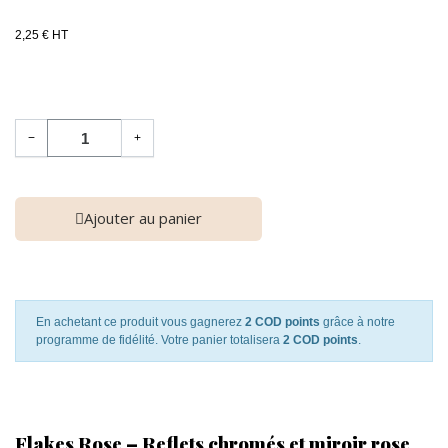
2,25 € HT
−
+
Ajouter au panier
En achetant ce produit vous gagnerez
2 COD points
grâce à notre
programme de fidélité. Votre panier totalisera
2 COD points
.
Flakes Rose – Reflets chromés et miroir rose