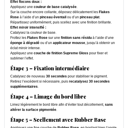
Effet flocons doux :
Appliquez une
couleur de base catalysée
.
Sur la couche encore collante, déposez délicatement les
Flakes
Rose
à l’aide d’un
pinceau éventail
ou d’un
pinceau plat
.
Répartissez uniformément, puis scellez avec une finition brillante.
Effet miroir intensifié :
Catalysez la couleur de base.
Frottez les
Flakes Rose
sur une
finition sans résidu
à l’aide d’une
éponge à dégradé
ou d’un
applicateur mousse
, jusqu’à obtenir un
éclat miroir intense.
Appliquez une
couche de finition Supreme Gloss
pour fixer et
sublimer l’effet.
Étape 3 – Fixation intermédiaire
Catalysez de nouveau
30 secondes
pour stabiliser le pigment.
Retirez l’excédent si nécessaire, puis
recatalysez 30 secondes
supplémentaires
.
Étape 4 – Limage du bord libre
Limez légèrement le bord libre afin d’éviter tout décollement,
sans
altérer la surface pigmentée
.
Étape 5 – Scellement avec Rubber Base
Appliquez une fine couche de
Rubber Base
, en bordant bien l’ongle.