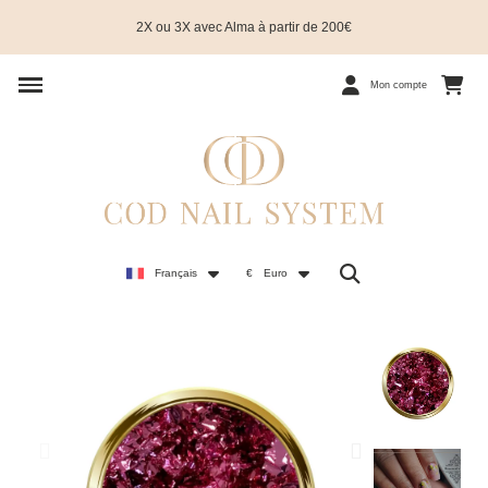
2X ou 3X avec Alma à partir de 200€
Mon compte
Français
€
Euro