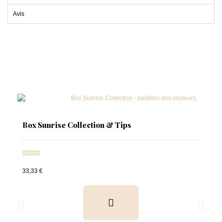
Avis
Box Sunrise Collection & Tips





33,33 €