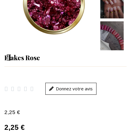
Flakes Rose





Donnez votre avis
2,25 €
2,25 €