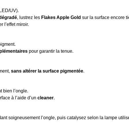
LED/UV).
dégradé
, lustrez les
Flakes Apple Gold
sur la surface encore t
r l’effet miroir.
pigment.
plémentaires
pour garantir la tenue.
ement,
sans altérer la surface pigmentée
.
t bien l’ongle.
rface à l’aide d’un
cleaner
.
dant soigneusement l’ongle, puis catalysez selon la lampe utilis