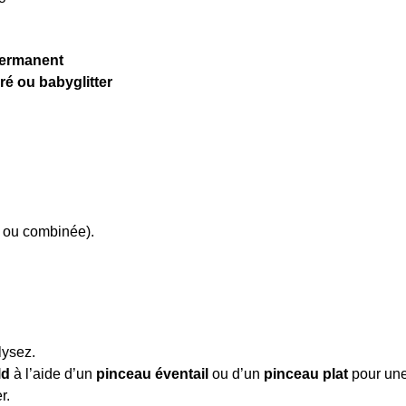
-permanent
ré ou babyglitter
 ou combinée).
lysez.
ld
à l’aide d’un
pinceau éventail
ou d’un
pinceau plat
pour une
r.