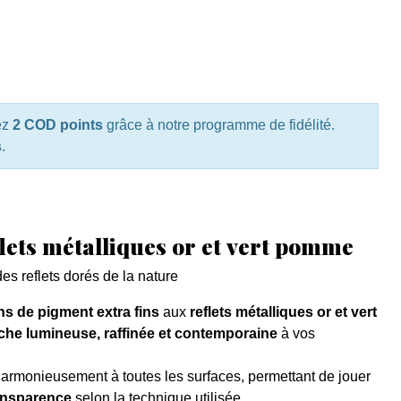
ez
2 COD points
grâce à notre programme de fidélité.
s
.
lets métalliques or et vert pomme
des reflets dorés de la nature
ns de pigment extra fins
aux
reflets métalliques or et vert
che lumineuse, raffinée et contemporaine
à vos
 harmonieusement à toutes les surfaces, permettant de jouer
ransparence
selon la technique utilisée.