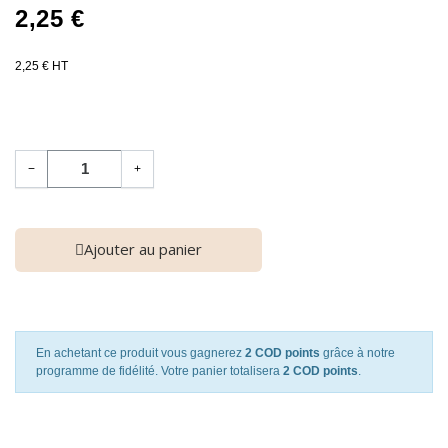
2,25 €
2,25 € HT
−
+
Ajouter au panier
En achetant ce produit vous gagnerez
2 COD points
grâce à notre
programme de fidélité. Votre panier totalisera
2 COD points
.