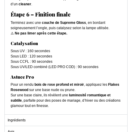
d’un
cleaner
.
Étape 6 – Finition finale
Terminez avec une
couche de Supreme Gloss
, en bordant
soigneusement l’ongle, puis catalysez selon la lampe utilisée.
⚠️
Ne pas limer après cette étape.
Catalysation
Sous UV : 160 secondes
Sous LED : 120 secondes
Sous CCFL : 90 secondes
Sous UV/LED combiné (LED PRO COD) : 90 secondes
Astuce Pro
Pour un rendu
bois de rose profond et miroir
, appliquez les
Flakes
Rosewood
sur une base nude ou prune.
Sur une base claire, ils révèlent une
luminosité romantique et
subtile
, parfaite pour des poses de mariage, d’hiver ou des créations
glamour tout en finesse.
Ingrédients
Avis