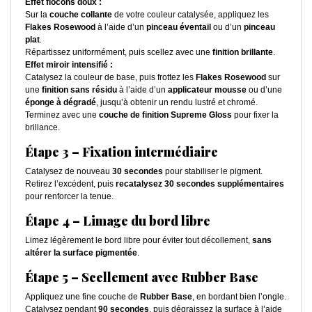
Effet flocons doux :
Sur la
couche collante
de votre couleur catalysée, appliquez les
Flakes Rosewood
à l’aide d’un
pinceau éventail
ou d’un
pinceau
plat
.
Répartissez uniformément, puis scellez avec une
finition brillante
.
Effet miroir intensifié :
Catalysez la couleur de base, puis frottez les
Flakes Rosewood
sur
une
finition sans résidu
à l’aide d’un
applicateur mousse
ou d’une
éponge à dégradé
, jusqu’à obtenir un rendu lustré et chromé.
Terminez avec une
couche de finition Supreme Gloss
pour fixer la
brillance.
Étape 3 – Fixation intermédiaire
Catalysez de nouveau
30 secondes
pour stabiliser le pigment.
Retirez l’excédent, puis
recatalysez 30 secondes supplémentaires
pour renforcer la tenue.
Étape 4 – Limage du bord libre
Limez légèrement le bord libre pour éviter tout décollement,
sans
altérer la surface pigmentée
.
Étape 5 – Scellement avec Rubber Base
Appliquez une fine couche de
Rubber Base
, en bordant bien l’ongle.
Catalysez pendant
90 secondes
, puis dégraissez la surface à l’aide