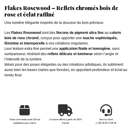
Flakes Rosewood – Reflets chromés bois de
rose et éclat raffiné
Une lumière élégante inspirée de la douceur du bois précieux
Les
Flakes Rosewood
sont des
flocons de pigment ultra fins
au
coloris
bois de rose chromé
, conçus pour apporter une
touche sophistiquée,
féminine et intemporelle
à vos créations ongulaires.
Leur texture extra fine permet une
application fluide et homogène
, sans
surépaisseur, révélant des
reflets délicats et lumineux
selon l’angle et
l’intensité de la lumière.
Idéals pour des poses élégantes ou des créations artistiques, ils subliment
aussi bien les bases claires que foncées, en apportant profondeur et éclat au
rendu final.
Toute commande avant 12h est
Livraison offerte à partir de 150 €
Service client
expédiée le jour même
d'achat
(+33) 05 62 71 09 18