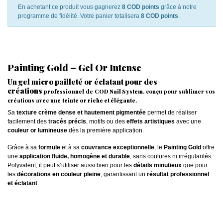
En achetant ce produit vous gagnerez
8 COD points
grâce à notre
programme de fidélité. Votre panier totalisera
8 COD points
.
Painting Gold – Gel Or Intense
Un gel micro pailleté or éclatant pour des
créations
professionnel
de
COD Nail System
, conçu pour sublimer vos
créations avec une
teinte or riche et élégante
.
Sa
texture crème dense et hautement pigmentée
permet de réaliser
facilement des
tracés précis
, motifs ou des
effets artistiques
avec une
couleur or lumineuse
dès la première application.
Grâce à sa
formule
et à sa
couvrance exceptionnelle
, le
Painting Gold
offre
une
application fluide, homogène et durable
, sans coulures ni irrégularités.
Polyvalent, il peut s’utiliser aussi bien pour les
détails minutieux
que pour
les
décorations en couleur pleine
, garantissant un
résultat professionnel
et éclatant
.