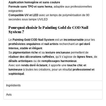
Application homogène et sans coulure
Formule sans TPO et sans hema
, adaptée aux professionnelles
exigeantes
Compatible UV et LED
avec un temps de polymérisation de 90
secondes sous lampe UV/LED
Pourquoi choisir le Painting Gold de COD Nail
System ?
Le
Painting Gold COD Nail System
est un
incontournable
pour les
prothésistes ongulaires
et
nail artists
recherchant un
gel doré
intense, stable et élégant
.
Sa
pigmentation riche
et sa
texture onctueuse
permettent de
réaliser des décorations raffinées
, qu’il s’agisse de
lignes fines
, de
détails artistiques
ou de
remplissages harmonieux
.
Avec son
rendu doré éclatant
, il apporte une
touche chic et
lumineuse
à toutes les créations, pour un résultat
professionnel et
sophistiqué
.
Ingrédients
Avis