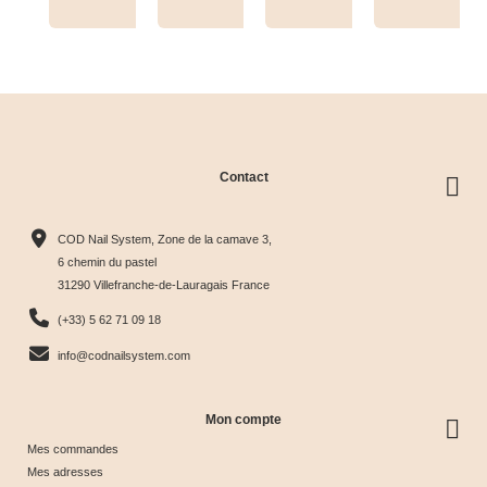
Tips+nuancier
clear
Contact
Collection
Box
Box Cat
Collection
Harmony
Candy
Eye
Cat Eye
COD Nail System, Zone de la camave 3,
Tips &





Collection





Crystal





Soie &





6 chemin du pastel
31290 Villefranche-de-Lauragais France
nuancier
& Tips
Glow &
Tips
65,00 €
40,00 €
44,17 €
44,17 €
(+33) 5 62 71 09 18
Tips
info@codnailsystem.com
Mon compte
Mes commandes
Mes adresses