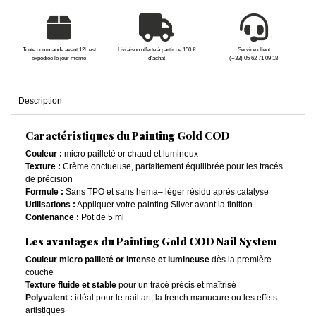
Toute commande avant 12h est
Livraison offerte à partir de 150 €
Service client
expédiée le jour même
d'achat
(+33) 05 62 71 09 18
Description
Caractéristiques du Painting Gold COD
Couleur :
micro pailleté or chaud et lumineux
Texture :
Crème onctueuse, parfaitement équilibrée pour les tracés
de précision
Formule :
Sans TPO et sans hema– léger résidu après catalyse
Utilisations :
Appliquer votre painting Silver avant la finition
Contenance :
Pot de 5 ml
Les avantages du Painting Gold COD Nail System
Couleur micro pailleté or intense et lumineuse
dès la première
couche
Texture fluide et stable
pour un tracé précis et maîtrisé
Polyvalent :
idéal pour le nail art, la french manucure ou les effets
artistiques