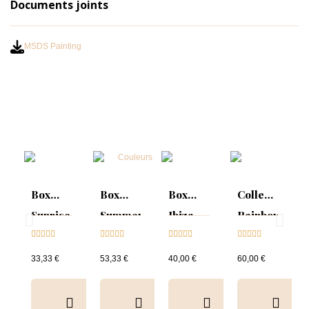
Documents joints
MSDS Painting
Box
Box
Box
Collection
Sunrise
Summer
Ibiza
Rainbow
Collection





Mood :





Collection





Tips &





& Tips
ON
& Tips
nuancier
33,33 €
53,33 €
40,00 €
60,00 €
Collection
&