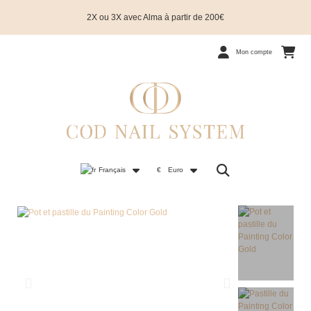
2X ou 3X avec Alma à partir de 200€
Mon compte
Français
€
Euro